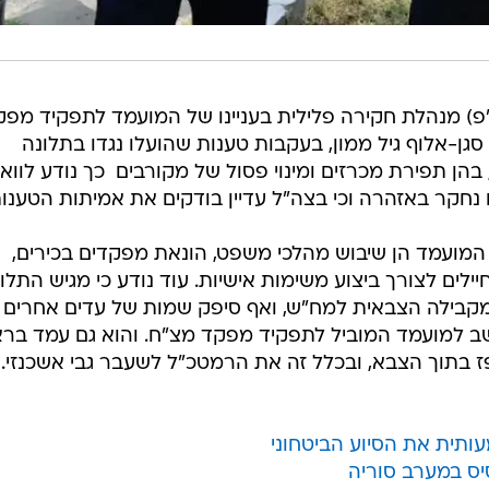
"פ) מנהלת חקירה פלילית בעניינו של המועמד לתפקיד מפק
ן-אלוף גיל ממון, בעקבות טענות שהועלו נגדו בתלונה
ן תפירת מכרזים ומינוי פסול של מקורבים  כך נודע לווא
 המועמד הן שיבוש מהלכי משפט, הונאת מפקדים בכירים,
לים לצורך ביצוע משימות אישיות. עוד נודע כי מגיש התלו
קבילה הצבאית למח"ש, ואף סיפק שמות של עדים אחרים
שב למועמד המוביל לתפקיד מפקד מצ"ח. והוא גם עמד בר
בתוך הצבא, ובכלל זה את הרמטכ"ל לשעבר גבי אשכנזי.
תית את הסיוע הביטחוני
יס במערב סוריה