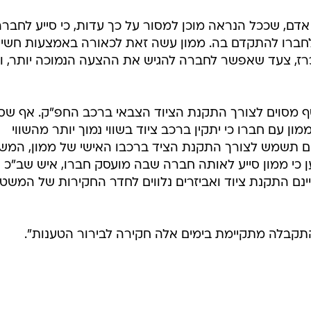
 אדם, שככל הנראה מוכן למסור על כך עדות, כי סייע לחבר
 לחברו להתקדם בה. ממון עשה זאת לכאורה באמצעות חשי
כרז, צעד שאפשר לחברה להגיש את ההצעה הנמוכה יותר, ו
ף מסוים לצורך התקנת הציוד הצבאי ברכב החפ"ק. אף שס
מון עם חברו כי יתקין ברכב ציוד בשווי נמוך יותר מהשווי
ום תשמש לצורך התקנת הציד ברכבו האישי של ממון, המש
ען כי ממון סייע לאותה חברה שבה מועסק חברו, איש שב"כ
ינם התקנת ציוד ואביזרים נלווים לחדר החקירות של המשט
תקבלה מתקיימת בימים אלה חקירה לבירור הטענות".