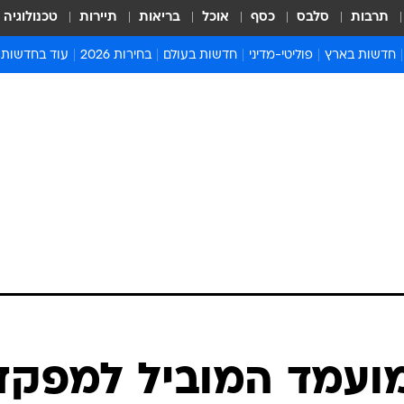
תרבות
סלבס
כסף
אוכל
בריאות
תיירות
טכנולוגיה
חדשות בארץ
פוליטי-מדיני
חדשות בעולם
בחירות 2026
עוד בחדשות
אירועים בארץ
פוליטיקה וממשל
המזרח התיכון
דעות ופרשנויו
חדשות פלילים ומשפט
יחסי חוץ
אירופה
סרי ושלזינגר
חינוך
אמריקה
פרויקטים מיוח
ישראלים בחו"ל
אסיה והפסיפיק
אסור לפספס
בריאות
אפריקה
מדע וסביבה
חברה ורווחה
הנחיות פיקוד 
ארכיון מדורים
זמני כניסת ש
לוח חופשות וח
לוח שנה
חדשות יהדות
מועמד המוביל למפקד
חדשות המשפ