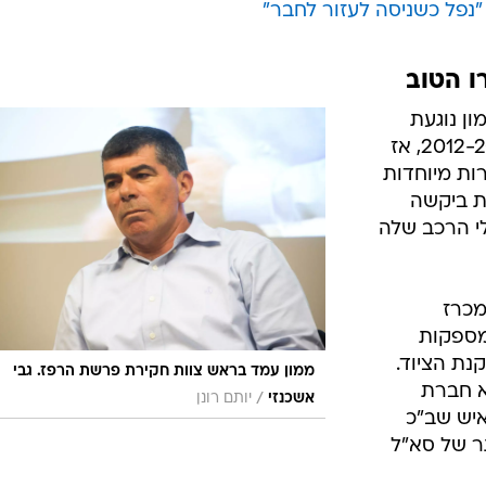
 "נפל כשניסה לעזור לחבר"
ו הטוב
ן נוגעת
לכאורה לתפירת מכרזים בשנים 2012-2010, אז
ות מיוחדות
ת ביקשה
לי הרכב שלה
מכרז
מספקות
נת הציוד.
ממון עמד בראש צוות חקירת פרשת הרפז. גבי
א חברת
/
אשכנזי
יותם רונן
יש שב"כ
ר של סא"ל