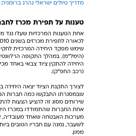
מדריך טיולים ישראלי נהרג ברומניה:
טענות על תפירת מכרז לחבר
אחת הטענות המרכזיות שעלו נגד ממו
שימש מפקד היחידה המרכזית לחקיר
(הימל"מ). במהלך התקופה הרלוונטי
היחידה להתקין ציוד צבאי באחד מכ
(רכב החפ"ק).
לצורך התקנת הציוד יצאה היחידה ב
שבמסגרתו התבקשו כמה חברות ה
שירותים מסוג זה להציע הצעות להתק
אחת החברות שהתמודדו במכרז הי
מערכות האבטחה שאחד מעובדיה, א
לשעבר, נמנה עם חבריו הטובים ביות
ממון.