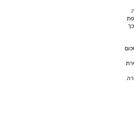
ה
פת
כך
כום
רת
רה