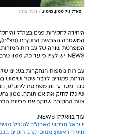
/
סא"ל גיל ממון, מימין.
דובר צה"ל
היחידה לחקירות פנים בצה"ל (היחק
המשטרה הצבאית החוקרת (מצ"ח), סג
המפרטת שורה של עבירות חמורות, בה
NEWS. יש לציין כי עד כה, ממון טרם נחקר באזהרה וכי בצה"ל עדיין בודקים את אמיתות הטענות.
עבירות נוספות הנחקרות בעניינו של
הדחת פקודים לדבר שקר ושימוש בחיי
כבר מסר עדות מפורטת ליחק"פ, המ
שיוכלו לחזק את אמיתותה. ממון נח
צוות החקירה שחקר את פרשת הרפז 
עוד בוואלה! NEWS:
ישראל תבקש מארה"ב להגדיל משמעו
תיעוד ראשון: מטוסי קרב רוסיים בבס