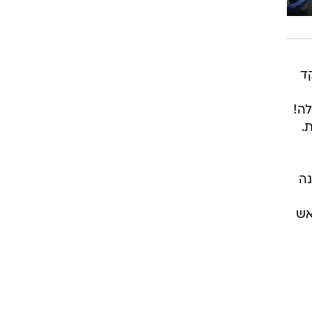
ד
לה!
נה
אש