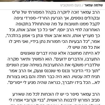
/
שלמה עמאר
נועם מושקוביץ
הרב עמאר זוכה ליוקרה בקהל המסורתי של ש"ס
ובקהלים נוספים, אך הגרעין החרדי-ספרדי ציפה
לקבל ממנו תשובות על מה שהתחולל בתקופה
האחרונה לחיי הרב יוסף. "אני כל כך אוהב אותו, וכל
כך מעריץ אותו, והוא אהב אותי ונתן בי אמון בהלכה",
אמר, "כל הבעיות הכי חמורות נתן בידיי, ואני חייב לו
את כל מה שיש לי.
לא הייתה מחשבה אלא שהיו דברים שאנשים
התערבו, והדברים ידועים". הוא המשיך ותיאר מקרה
שלדבריו משקף את ההתערבות בשיחה שבין השניים:
"תוך כדי הדיבור נכנס מי שנכנס וצעק, אז הרב אמר
תניח לזה עכשיו. הוא היה כבר חולה והם באו בצורות
לא... הכל בידו יתברך, כנראה שהיה מגיע לי ייסורים".
הרב עמאר סיפר כי יש לו הוכחות לכל מה שאירע
סביב המרוץ לרבנות הראשית. "בניי וקרוביי אמרו לי