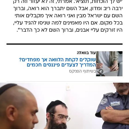
'יש לך הוכחות, תוציא'. אמרתי, זה לא יעזור וזה רק
ירבה ריב ומדון, אבל השם יתברך הוא רואה, וברוך
השם עם ישראל מבין ואני רואה איך מקבלים אותי
בכל מקום. אם היו מאמינים למה שניסו להגיד עליי,
היו זורקים עליי אבנים, וברוך השם לא כך הדבר".
עוד בוואלה
שוקלים לקחת הלוואה אך מפחדים?
המדריך לצעדים פיננסים חכמים
בשיתוף הפניקס