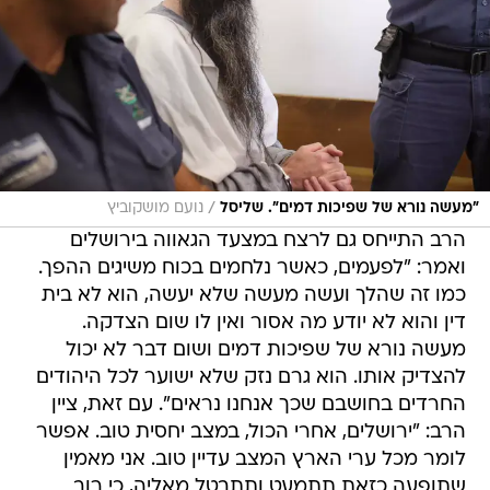
/
"מעשה נורא של שפיכות דמים". שליסל
נועם מושקוביץ
הרב התייחס גם לרצח במצעד הגאווה בירושלים
ואמר: "לפעמים, כאשר נלחמים בכוח משיגים ההפך.
כמו זה שהלך ועשה מעשה שלא יעשה, הוא לא בית
דין והוא לא יודע מה אסור ואין לו שום הצדקה.
מעשה נורא של שפיכות דמים ושום דבר לא יכול
להצדיק אותו. הוא גרם נזק שלא ישוער לכל היהודים
החרדים בחושבם שכך אנחנו נראים". עם זאת, ציין
הרב: "ירושלים, אחרי הכול, במצב יחסית טוב. אפשר
לומר מכל ערי הארץ המצב עדיין טוב. אני מאמין
שתופעה כזאת תתמעט ותתבטל מאליה, כי רוב