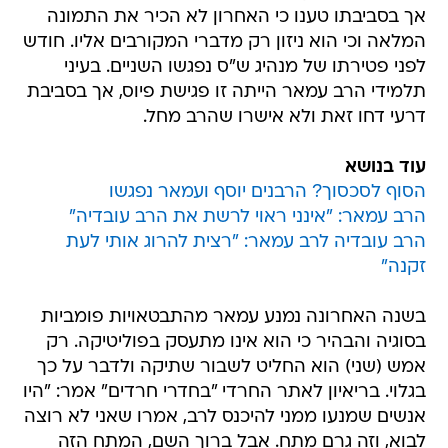
אך בסביבתו טענו כי האחרון לא הכיר את התמונה
המלאה וכי הוא ניזון רק מדברי המקורבים אליו. חודש
לפני פטירתו של מנהיג ש"ס נפגשו השניים. בעיני
תלמידי הרב עמאר הייתה זו פגישת פיוס, אך בסביבת
דרעי דחו זאת ולא אישרו שהרב מחל.
עוד בנושא
הסוף לסכסוך? הרבנים יוסף ועמאר נפגשו
הרב עמאר: "אינני ראוי לרשת את הרב עובדיה"
הרב עובדיה לרב עמאר: "רצית להרוג אותי לעת
זקנה"
בשנה האחרונה נמנע עמאר מהתבטאויות פומביות
בסוגיה והבהיר כי הוא אינו מתעסק בפוליטיקה. רק
אמש (שני) הוא החליט לשבור שתיקה ולדבר על כך
בגלוי. בריאיון לאתר החרדי "בחדרי חרדים" אמר: "היו
אנשים שמנעו ממני להיכנס לרב, אמרו שאני לא רוצה
לבוא, וזה גרם מתח. אבל ברוך השם, המתח הזה