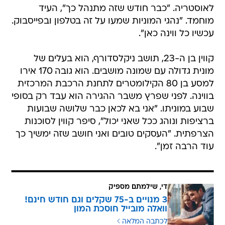
לאוסטריה. "כבר חודש שזה מתנהל כך", העיד
מוחמד. "נהגי המוניות שמעו על זה בטלפון ובפייסבוק.
עכשיו כל ווינה כאן".
קווין בן ה-23, תושב ניקלסדורף, הוא בעלים של
מונית גדולה עם שמונה מושבים. הוא גובה 170 אירו
למסע בן 80 הקילומטרים לתחנת הרכבת המרכזית
בווינה. לפני שפרץ משבר ההגירה הוא עבד רק בסופי
שבוע במוניתו. "אני בא לכאן כבר שלושה שבועות
ברציפות ונוהג ככל שאני יכול", סיפר קווין לסוכנות
הצרפתית. "העסקים טובים ואני חושב שזה ימשיך כך
עוד הרבה זמן".
די, שילמתם מספיק
3 מנויים ב-75 שקלים וגם חודש חינם!
וואלה מובייל חוסכת המון
לכתבה המלאה