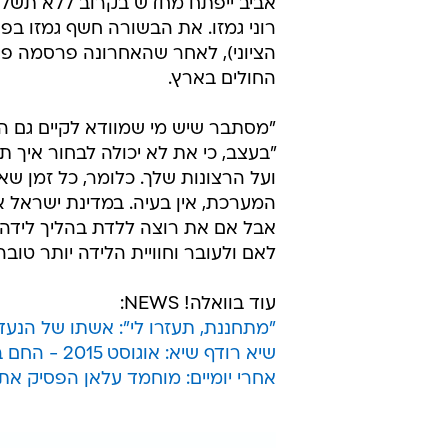
אביב ייפתח מחדש בקרוב ללא תשלום 
רוני גמזו. את הבשורה חשף גמזו ב
הציוני), לאחר שהאחרונה פרסמה פו
החולים בארץ.
"מסתבר שיש מי שמוודא לקיים גם היו
"בעצב, כי את לא יכולה לבחור איך 
ועל הרצונות שלך. כלומר, כל זמן 
המערכת, אין בעיה. במדינת ישראל א
אבל אם את רוצה ללדת בהליך לידה ט
לאם ולעובר וחוויית הלידה יותר טוב
עוד בוואלה! NEWS:
"מתחננת, תעזרו לי": אשתו של הנעד
שיא רודף שיא: אוגוסט 2015 - החם ביותר שתועד אי-פעם בעולם
אחרי יומיים: מוחמד עלאן הפסיק א