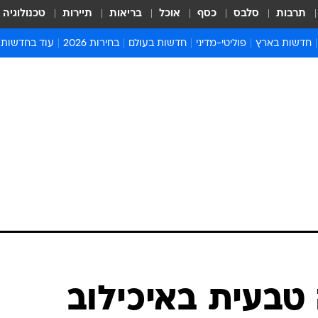
תרבות
סלבס
כסף
אוכל
בריאות
תיירות
טכנולוגיה
חדשות בארץ
פוליטי-מדיני
חדשות בעולם
בחירות 2026
עוד בחדשות
אירועים בארץ
פוליטיקה וממשל
המזרח התיכון
דעות ופרשנויו
חדשות פלילים ומשפט
יחסי חוץ
אירופה
סרי ושלזינגר
חינוך
אמריקה
פרויקטים מיוח
ישראלים בחו"ל
אסיה והפסיפיק
אסור לפספס
בריאות
אפריקה
מדע וסביבה
חברה ורווחה
הנחיות פיקוד 
ארכיון מדורים
זמני כניסת ש
לוח חופשות וח
לוח שנה
חדשות יהדות
טבעית באיכילוב
חדשות המשפ