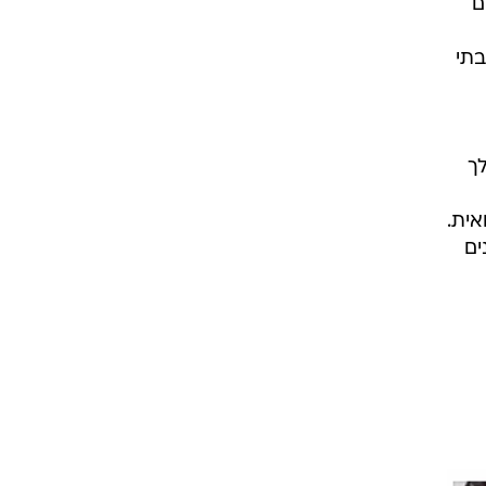
ם
בתי
ך
אית.
ים