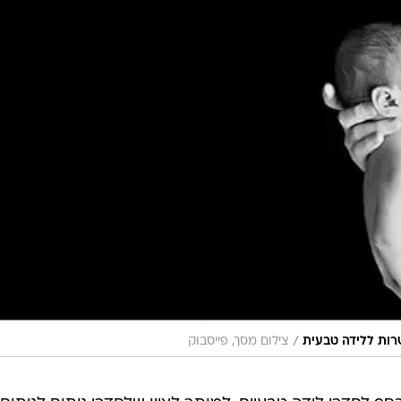
/
רות ללידה טבעית
צילום מסך, פייסבוק