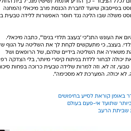
לכלל הציבור - כך הודיע אתמול (שישי) מנכ"ל בית החולי
פוסט בפייסבוק שיועד לחברת הכנסת מרב מיכאלי (המחנה
סט משלה שבו הלינה נגד חוסר האפשרות ללידה טבעית ב
ם את העונש התנ"כי 'בעצב תלדי בנים'", כתבה מיכאלי.
תלדי. בעצב, כי מתעקשים לקחת לך את השליטה על הגוף של
שאת משאירה את השליטה בידיים שלהם, של הרופאים ושל
ת יכולה לבחור ללדת בניתוח קיסרי מיותר, בלי הצדקה רפו
בעי, זה לא. וזה למרות שלידה טבעית כרוכה בפחות סיכונ
ה. לא יכולה. המערכת לא מסכימה".
ר באומן קוראת לסייע בחיפושים
ת שביתת הרעב