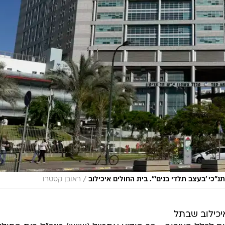
/
כי 'בעצב תלדי בנים'". בית החולים איכילוב
ראובן קסטרו
יכילוב שבתל