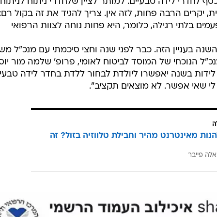
סף לחדרי לידה טבעיים. למותר לציין שלחדרי ניתוח לניתוח
, יקרים הרבה פחות, לזה אין. צריך להגיד את זה בקול רם:
מים בלתי רגילה, כלומר, היא פחות נוחה לצוות הרפואי
שנה בעניין הזה. כבר לפני שנה וחצי סיכמתי עם מנכ"ל מש
מנכ"ל הנוכחי של המוסד לביטוח לאומי, פרופ' שלמה מור יוס
בבית חולים שיש בו יותר מ-5,000 לידות בשנה יאפשרו ליולדת לבחור ללדת בחדר לידה טבע
לי שאי אפשר. לא מוצאים תקציב".
ה
הנות מאינטרנט מהיר וחבילת טלווזיה בזול? זה
אלה פייבר