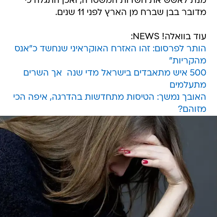
מנת לאשש את חשדות המשטרה, ואכן התגלה כי
מדובר בבן שברח מן הארץ לפני 11 שנים.
עוד בוואלה! NEWS:
הותר לפרסום: זהו האזרח האוקראיני שנחשד כ"אנס
מהקריות"
500 איש מתאבדים בישראל מדי שנה  אך השרים
מתעלמים
האובך נמשך: הטיסות מתחדשות בהדרגה, איפה הכי
מזוהם?