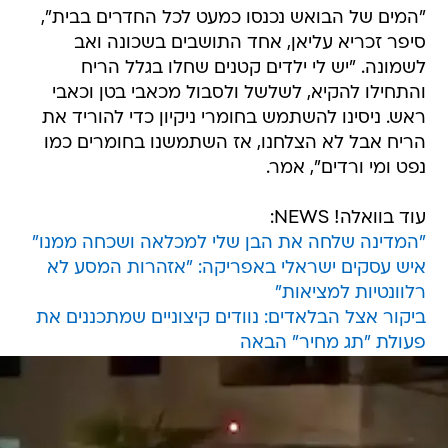
"המים של הבואש נכנסו כמעט לכל החדרים בבית",
סיפר זכריא עליאן, אחד התושבים בשכונה ואב
לשמונה. "יש לי ילדים קטנים שחלו בגלל הריח
והתחילו להקיא, לשלשל ולסבול מכאבי בטן וכאבי
ראש. ניסינו להשתמש בחומרי ניקיון כדי להוריד את
הריח אבל לא הצלחנו, אז השתמשנו בחומרים כמו
נפט ומי ורדים", אמר.
עוד בוואלה! NEWS:
"המדינה שלחה את הבן שלי למכלאה ושכחה ממנו"
איש עסקים ישראלי באפריקה: "אזהרות המסע לא
רלוונטיות למציאות"
ביקור אצל הבלאדים: נוודים קיצוניים שמתכננים את
פעולת "תג מחיר" הבאה