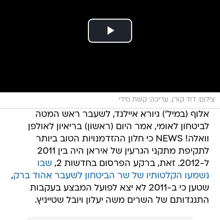
צילום: דוד קורן, עריכה: קשת סידי
אלוף (במיל') גיורא איילנד, לשעבר ראש המטה
לביטחון לאומי, אמר היום (ראשון) בריאיון לאולפן
וואלה! NEWS כי חלון ההזדמנויות הטוב ביותר
לתקיפת מתקני הגרעין של איראן היה בין 2011
ל-2012. זאת, ברקע הפרסום בחדשות 2,
שבו
נשמעו הקלטותיו של שר הביטחון לשעבר אהוד ברק
,
שטען כי ב-2011 לא יצא לפועל המבצע בעקבות
התנגדותם של השרים משה יעלון ויובל שטייניץ.