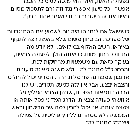
בפעולה הזאת, ואולי הוא מנסה לגייס כל הסבר
אפשרי וכל טיעון אפשרי נגד וזה גרם לתסכול מסוים.
ראינו את זה היטב בדברים שאמר אהוד ברק".
כשנשאל אם לנתניהו היה נוח לשמוע את ההתנגדויות
של מערכת הביטחון משום שלא באמת רצה לתקוף
באיראן, השיב האלוף במילואים: "לא יודע מה
התחולל בתוך מוחו. כשאתה הולך לפעולה צבאית,
בעיקר כזאת עם משמעויות מרחיקות לכת,
והרמטכ"ל מתנגד לה - ולא משנה מאיזה טיעונים -
אז נכון שמבחינה פורמלית הדרג המדיני יכול להחליט
והצבא יבצע, אבל אין לזה כמעט תקדים. יש לנו
הרבה דוגמאות הפוכות, שבהן הצבא המליץ על
איזושהי פעולה צבאית והדרג המדיני פסל אותה או
צמצם אותה. אני יכול להבין למה שר הביטחון וראש
הממשלה לא ממהרים ללחוץ פוליטית על פעולה
שצה"ל מתנגד לה".