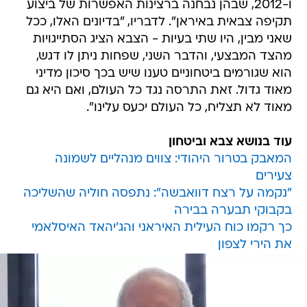
ו-2012, שבהן נבחנה ברצינות האפשרות של ביצוע
תקיפה צבאית באיראן". לדבריו, "בדיונים האלו, ככל
שאני מבין, היו שתי בעיות - הצבא הציג הסתייגויות
מהצד המבצעי, והדבר השני, שפחות ניתן לו דגש,
הוא שגורמים ביטחוניים טענו שיש בכך סיכון מדיני
מאוד גדול. זאת התרסה נגד כל העולם, ואם היא גם
מאוד לא תצליח, כל העולם יכעס עלינו".
עוד בנושא צבא וביטחון
המאבק בטרור היהודי: צווים מנהליים לשמונה
צעירים
"נקמה על רצח דוואבשה": נתפסה חוליה שהשליכה
בקבוקי תבערה בבירה
כך רקמו כוח העילית האיראני והג'יהאד האיסלאמי
את הירי לצפון