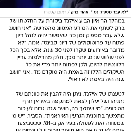
/
"לא עבר מספיק זמן". אהוד ברק
ראובן קסטרו
במהלך הריאיון הביע איילנד ביקורת על החלטתו של
ברק לשתף את המידע המסווג מהפרשה. "אני חושב
שלא עבר מספיק זמן כדי שאפשר יהיה לנהל דיון
פתוח על פרוטוקולים של דיוני קבינט", אמר. "לא
מדובר באירועים שקרו לפני 30 שנה, אלא בסך הכל
לפני שלוש שנים. יותר מכך, חלק מהדילמות עדיין
רלוונטיות להיום, ולכן לפתוח יותר מדי את כל
השיקולים הללו זה באמת היה מוקדם מדי. אני חושב
שזה היה באמת לא ראוי".
לטענתו של איילנד, ניתן היה להבין את כוונתם של
נתניהו ושל יעלון לצאת למתקפה באיראן חרף
הסיכונים. "מי שתמך בה, חשב שזה יגרום לעיכוב
מתמשך בתוכנית הגרעין האיראנית", הסביר. "יש מי
שמשווה זאת לפעולה בעיראק ב-81', שכשביצעו
אותה לא ידעו אם היא תיצור עיכוב של שנתיים או