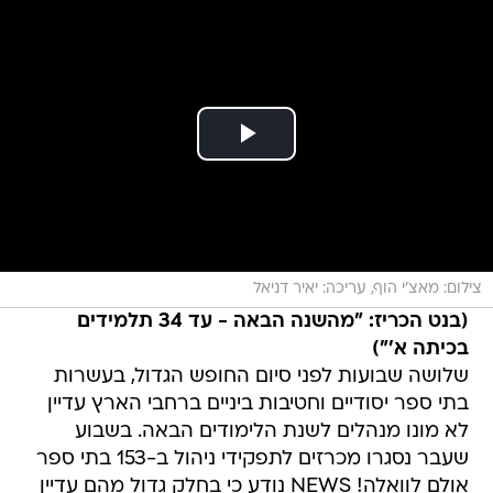
צילום: מאצ'י הוף, עריכה: יאיר דניאל
(בנט הכריז: "מהשנה הבאה - עד 34 תלמידים
בכיתה א'")
שלושה שבועות לפני סיום החופש הגדול, בעשרות
בתי ספר יסודיים וחטיבות ביניים ברחבי הארץ עדיין
לא מונו מנהלים לשנת הלימודים הבאה. בשבוע
שעבר נסגרו מכרזים לתפקידי ניהול ב-153 בתי ספר
אולם לוואלה! NEWS נודע כי בחלק גדול מהם עדיין