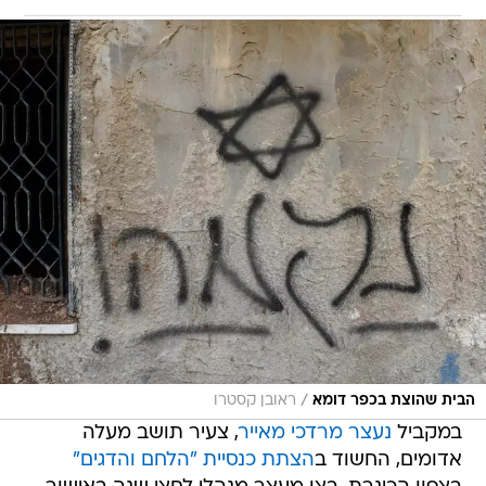
/
הבית שהוצת בכפר דומא
ראובן קסטרו
במקביל
נעצר מרדכי מאייר
, צעיר תושב מעלה
אדומים, החשוד ב
הצתת כנסיית "הלחם והדגים"