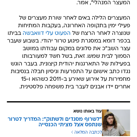
המעצר המנהלי", אמר.
המעצרים הלילה באים לאחר שורת מעצרים של
פעילי ימין בתקופה האחרונה, בעקבות המתיחות
שנוצרה לאחר הרצח של
הפעוט עלי דוואבשה
בביתו
בכפר דומא במסגרת פיגוע טרור יהודי. בשבוע שעבר
עצר השב"כ את סלונים במקום עבודתו במושב
הסמוך לבית שמש. זאת, בשל חשד למעורבותו
בפעילות של התארגנות יהודית קיצונית. בעבר הוגש
נגדו כתב אישום על התפרעות וניסיון חבלה בנסיבות
מחמירות על אירוע שאירע ב-2011 כשהוא ו-15
אחרים יידו אבנים לעבר בית משפחה פלסטינית.
עוד באותו נושא
"לשרוף מסגדים ולשתוק": המדריך לטרור
שנתפס אצל מציתי הכנסייה
לכתבה המלאה