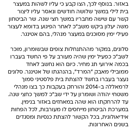
באזור. בנוסף לכך, הצו קבע כי עליו לשהות במעצר
בית לילי במשך שלושה חודשים ונאסר עליו ליצור
קשר עם שישה מחבריו במשך חצי שנה. שר הביטחון
משה יעלון ביקש משב"כ לאחר הפיגוע בדומא לעצור
פעילי ימין מסוכנים במעצר מנהלי, בהם אטינגר.
סלונים, במקור מההתנחלות צופים שבשומרון, מוכר
לשב"כ כפעיל ימין שהיה מעורב על פי החשד בעברו
בכמה אירועי תג מחיר. כיום הוא נחשב לאחד
ממובילי מאבק "המרד", בהנהגתו של אטינגר. סלונים
נעצר בעברו בחשד להצתת בית פלסטיני סמוך
לרמאללה ב-2014 והורחק בעקבות כך בצו מנהלי
משטחי יהודה ושומרון על ידי שב"כ למשך כחצי שנה.
עד להרחקתו הוא שהה במאחזים באזור בנימין.
במערכת הביטחון מייחסים לו מעורבות, לכל הפחות
אידיאולוגית, בכל הקשור להצתת כנסיות ומסגדים
בשנים האחרונות.