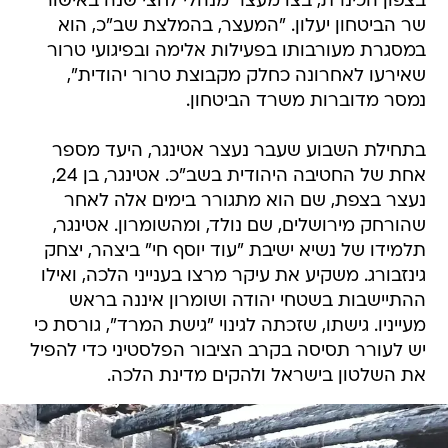
בצפון הכינרת, בצו מעצר מנהלי לחצי שנה באישור
שר הביטחון יעלון. "המעצר, בהמלצת שב"כ, הוא
במסגרת מעורבותו בפעילות אלימה ובפיגועי טרור
שאירעו לאחרונה כחלק מקבוצת טרור יהודית",
נמסר מדוברות משרד הביטחון.
בתחילת השבוע שעבר נעצר אטינגר, היעד מספר
אחת של החטיבה היהודית בשב"כ. אטינגר, בן 24,
נעצר בצפת, שם הוא מתגורר בימים אלה לאחר
שהורחק מירושלים, שם נולד, ומהשומרון. אטינגר,
תלמידו של נשיא ישיבת "עוד יוסף חי" ביצהר, יצחק
גינזבורג. משקיע את עיקר מרצו בענייני הלכה, ואילו
ההתיישבות בשטחי יהודה ושומרון איננה בראש
מעייניו. גישתו, שזכתה לגינוי "גישת המרד", גורסת כי
יש לעורר תסיסה בקרב הציבור הפלסטיני כדי להפיל
את השלטון בישראל ולהקים מדינת הלכה.