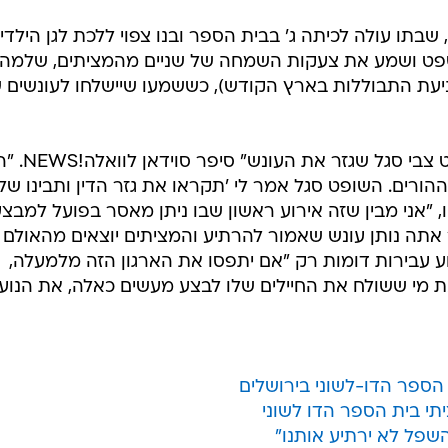
שבתו עולה לכיתה ג' בבית הספר ובנו צפוי ללכת לגן הילדי
פט ושמע את צעקות השמחה של שניים מהמציתים, שלמה
למניעת התבוללות בארץ הקודש), כששמעו שיישלחו לעונשים 
"כשיצאתי מהדיון, נקראתי אל השופט צבי סגל שגז
הורים. השופט סגל אמר לי 'תקראו את גזר הדין ותבינו של
ו, "אני מבין שזה אירוע ראשון שבו ניתן מאסר בפועל למבצע
אתה נותן עונש שאמור להרתיע והמציתים יוצאים מהאולם
וע עבירות דומות רק "אם יתפסו את הארגון הזה מלמעלה,
את מי ששולח את החיילים שלו לבצע מעשים כאלה, את הנוע
 הספר הדו-לשוני בירושלים
תי בית הספר הדו לשוני
שפל לא ירתיע אותנו"