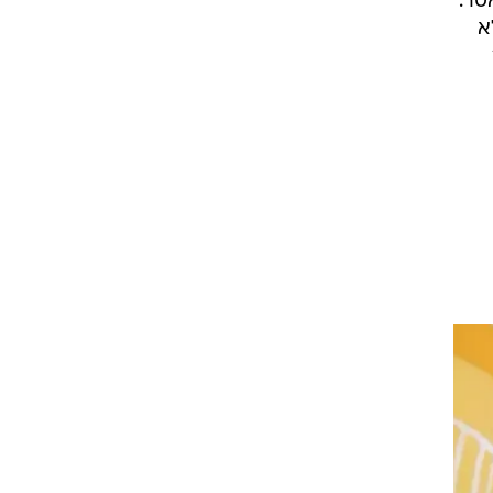
סר.
א