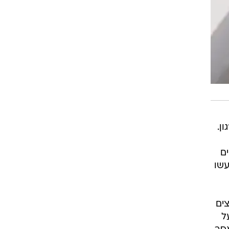
ן.
ם
עשו
ים
ל