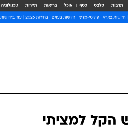
תרבות
סלבס
כסף
אוכל
בריאות
תיירות
טכנולוגיה
חדשות בארץ
פוליטי-מדיני
חדשות בעולם
בחירות 2026
עוד בחדשות
אירועים בארץ
פוליטיקה וממשל
המזרח התיכון
דעות ופרשנויו
חדשות פלילים ומשפט
יחסי חוץ
אירופה
סרי ושלזינגר
חינוך
אמריקה
פרויקטים מיוח
ישראלים בחו"ל
אסיה והפסיפיק
אסור לפספס
בריאות
אפריקה
מדע וסביבה
חברה ורווחה
הנחיות פיקוד 
ארכיון מדורים
זמני כניסת ש
לוח חופשות וח
לוח שנה
חדשות יהדות
 הקל למציתי
חדשות המשפ