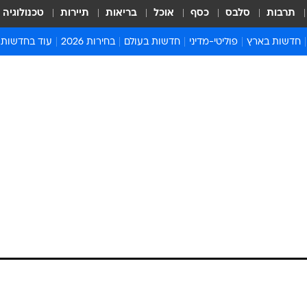
תרבות
סלבס
כסף
אוכל
בריאות
תיירות
טכנולוגיה
חדשות בארץ
פוליטי-מדיני
חדשות בעולם
בחירות 2026
עוד בחדשות
אירועים בארץ
פוליטיקה וממשל
המזרח התיכון
דעות ופרשנויו
חדשות פלילים ומשפט
יחסי חוץ
אירופה
סרי ושלזינגר
חינוך
אמריקה
פרויקטים מיוח
ישראלים בחו"ל
אסיה והפסיפיק
אסור לפספס
בריאות
אפריקה
מדע וסביבה
חברה ורווחה
הנחיות פיקוד 
ארכיון מדורים
זמני כניסת ש
לוח חופשות וח
לוח שנה
חדשות יהדות
חדשות המשפ