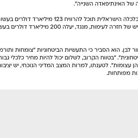
 של האינתיפאדה השנייה".
מהמחקר של מכון RAND עולה כי הכלכלה הישראלית תוכל להרוויח 123 מיליארד דולרים ב
אם יאומץ פתרון שתי המדינות. תרחיש של חזרה לעימות, מנגד, יעלה 200 מיליארד דול
ור לבן. הוא הסביר כי התעשיות הביטחוניות "צומחות ותורמ
נית". "בטווח הקרוב, לשלום יכול להיות מחיר כלכלי גבוה"
 הן עצומות". לטענתו, למרות המצב המדיני הנוכחי, יש יציבו
ות מפותחות.