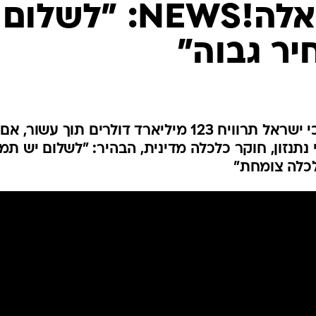
המייל האדום
דיון באולפן וואלה!NEWS: "לשלום
יר גבוה"
מחקר של מכון אמריקני מעלה כי ישראל תרוויח 123 מיליארד דולרים תוך עשור, אם
 נתנזון, חוקר כלכלה מדינית, הבהיר: "לשלום יש תמ
לכלה צומחת"