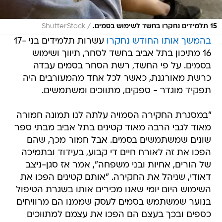
/
15 תלמידים נחקרו בחשד לשימוש בסמים.
ShutterStock
בהמשך אותו החודש נחקרו
עשרות תלמידים בני 17-
16 מתיכון בתל אביב בחשד לסחר, תיווך ושימוש
בסמים. על פי החשד, רשת הסחר בסמים עבדה
כרשת מאורגנת, כאשר לכל אחד מהמעורבים היה
תפקיד מוגדר - ספקים, מתווכים ומשתמשים.
"במסגרת החקירה הסמויה עלתה לנו תמונה חמורה
מאוד לגבי הרבה מאוד קטינים בתל אביב מבתי ספר
שונים שמשתמשים בסמים. אבל חמור מכך, שהם
הפכו את זה לאורח חיים די קבוע, בעידוד ובתמיכה
של הורים, אחיות ובני משפחה", אמר אז סגן-ניצב
דאודי, שניהל את החקירה. "אותם קטינים הפכו את
השימוש היום יומי שאנו מכירים אותו בשגרת הטיפול
בנוער שמשתמש בסמים לעסק שממנו הם מרוויחים
כספים ובכך בעצם הם הפכו את עצמם למתווכים