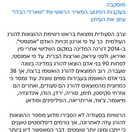
מוסקבה
בעקבות הפיגוע: המאייר הראשי של "שארלי הבדו"
עוזב את העיתון
ערב הסעודית נמצאת בראש רשימת ההוצאות להורג
העולמית  כך על פי ארגון זכויות האדם "אמנסטי".
ב-2014 דורגה המדינה במקום השלישי אחרי סין
ואיראן, ולפני עיראק וארצות הברית. על פי אמנסטי,
לפחות 90 בני אדם הוצאו להורג במדינה בשנה
שעברה. רוב המוצאים להורג הואשמו ברצח, אך 38
בני אדם הואשמו בעבירות סמים שונות. עוד נמסר כי
כמחצית מהמוצאים להורג הם סעודים, ואחרים הם
אזרחי פקיסטן, תימן, סוריה, ירדן, הודו, אינדונזיה,
מיאנמר, צ'אד, אריתריאה, הפיליפינים וסודאן.
הרשויות בסעודיה לא הסבירו מדוע מספר ההוצאות
להורג עלה לאחרונה, אך גורמים דיפלומטים טוענים
כי ייתכן ומונו יותר שופטים  דבר המאפשר דיון ביותר