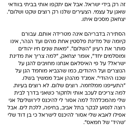
זה רק בידי ישראל. אבל אם יתקפו אותי בביתי בוודאי
שאגן על עצמי. הצעירים שלנו רק רוצים שקט ושלום".
יצחאק מסכים איתו.
הסתירה בדבריהם אינה מטרידה אותם. עבורם
קיומה של מדינת פלסטין אחת מהים ועד הנהר, אינו
סותר את רעיון "השלום". "מאות שנים חיו יהודים
ומוסלמים יחד", אומר יצחאק, "למה צריך את מדינת
ישראל? על פי האיסלאם אנחנו מחויבים להגן על
הנוצרים ועל היהודים, כמו שהנביא מוחמד הגן על
שכנו היהודי". אמג'ד מהנהן אבל ממשיך בשלו.
"התעייפנו ממלחמה. רוצים שלום. לא רוצים בעיות.
למה צריכים לעכב אותי ולחקור כשאני בדרך לבית
שלי מהמכללה? למה אסור לי להיכנס לירושלים? אני
רוצה לנסוע לבקר בתל אביב, בחיפה, ללכת לים. אבל
אפילו לאבא שלי אסור להיכנס לישראל כי בן דוד שלי
'שהיד' של חמאס".