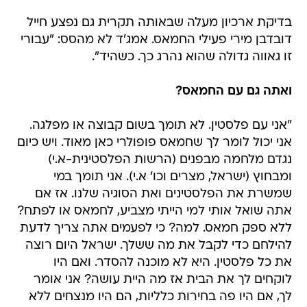
בדיקת ארכיון מעלה שבאותה תקרית גם נפצע חייל
דובדבן מירי פעילי החמאס. אמג'ד לא מהסס: "עבורי
זו גאווה גדולה שהוא נהרג כך. כשהיד".
ואתה גם עם החמאס?
"אני עם פלסטין. לא תומך בשום קבוצה או מפלגה.
אני יכול לומר לך שחמאס פופולרי כאן מאוד. ויש כיום
נגדם מלחמה מבפנים (הרשות הפלסטינית-א.י)
ומבחוץ (ישראל, מצרים וכו' א.י). אני תומך במי
שמשרת את הפלסטינים ואת הסוגיה שלנו. אז אם
אתה שואל אותי למי הייתי מצביע, לחמאס או לפתח?
ללא ספק חמאס. למה? כי לפעמים אתה צריך לדעת
להילחם כדי לקבל את מה ששלך. ישראל היום רוצה
את כל פלסטין. היא לא מוכנה להסדר. ואם היו
לוקחים לך את הבית אז מה היית עושה? אני אומר
לך, אם היו פה בחירות כלליות, הם היו מנצחים ללא