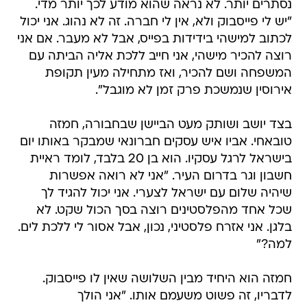
נסתרים יותר. לא נראה שהוא מודע לכך יותר מדי.
"יש לי פייסבוק ולא, אין לי חברה. זה לא נהוג. אני יכול
לכתוב למישהי בידידות בפייס, אבל לא מעבר. אם אני
רוצה להכיר מישהי, אני חייב ללכת אליה הביתה עם
המשפחה ושם להכיר, ואז מתחילה מעין תקופת
אירוסין שנמשכת פרק זמן לא מוגבל".
בצד יושב ושותק מעט הביישן שבחבורה, חמזה
טובאחי. אביו איש עסקים חברונאי שמבקר באותו יום
בישראל לרגל עסקיו. הוא בן 20 בלבד, לומד ראיית
חשבון וגר בדרום העיר. "אני לא רואה אפשרות
שיהיה שלום עם ישראל לצערי. אני יכול להגיד לך
שכל אחד מהפלסטינים רוצה בסך הכול שקט. לא
בלגן. אני אזרח פלסטיני, נכון, אבל אסור לי ללכת לים.
למה?"
חמזה הוא היחיד מבין השלושה שאין לו פייסבוק.
לדבריו, זה פשוט משעמם אותו. "אני הולך