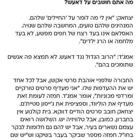
מה אתם חושבים על דאעש?
יצחאק: "אין לי מה לומר על 'החיילים' שלהם.
המנהיגים שלהם טועים, המחשבה שלהם שגויה.
האסלאם אינו בעד רצח של חפים מפשע, לא בעד
מלחמה או הרג ילדים".
אמג'ד: "הרוב הגדול נגד דאעש. לא תמצא פה אנשים
שתומכים בהם".
החבורה שלפניי אוהבת סרטי אקשן, אבל לכל אחד
יש את ההעדפות שלו. "אני מעדיף סרטים טורקיים
ומרדפי מכוניות", אומר אמג'ד. חמזה לעומת זאת
מעדיף את הוליווד, וספציפית את ג'ייסון סטיית'ם.
יצחאק חובב סרטים הודיים דווקא. בית קולנוע אין
בחברון, כמובן, אבל טלוויזיה יש. השלושה רואים
עצמם נשארים בעיר, אבל יש להם גם חלומות לבקר
בחו"ל. חמזה מספר שביקר בעבר בשיקגו וש"יש שם