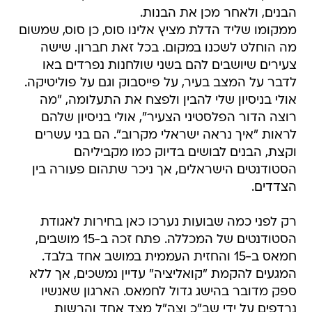
הבנים, ולאחר מכן את הבנות.
ממקומו שליד הדלת מציץ אלינו סוס, כן סוס, שמשום
מה הוחלט לשכנו במקום. בכל זאת חברון. שישה
צעירים שיושבים להם בשני שולחנות נפרדים באו
לדבר על המצב בעיר, על פייסבוק וגם על פוליטיקה.
אולי בניסיון שלי להבין ולפצח את התעלומה, "מה
רוצה הדור הפלסטיני הצעיר", אולי בניסיון שלהם
לראות "איך נראה ישראלי מקרוב". הם בני עשרים
וקצת, הבנים לבושים בדיוק כמו מקביליהם
הסטודנטים הישראלים, אך ניכר שתהום פעורה בין
הצדדים.
רק לפני כמה שבועות נערכו כאן בחירות לאגודת
הסטודנטים של המכללה. פתח זכה ב-15 מושבים,
חמאס ב-15 והחזית העממית במושב אחד בלבד.
המגעים להקמת "קואליציה" עדיין נמשכים, אך ללא
ספק מדובר בהישג גדול לחמאס. הארגון שאנשיו
נרדפים על ידי שב"כ וצה"ל מצד אחד והרשות