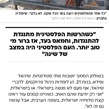
"כל אחד מהפלסטינים רוצה בסך הכל שקט. לא בלגן". שיפודיה
/
בחברון
מערכת וואלה, לואי אבו הייקל
"כשהרשות הפלסטינית מתנגדת
להתנגדות, וחמאס בעד, אז ברור מי
טוב יותר. העם הפלסטיני היה במצב
של שינה"
בשולחן הסמוך יושבות שתי סטודנטיות. שיהאד
ופידא, בנות 21. הן לומדות ניהול פרויקטים. לדברי
שיהאד, אף פעם לא פגשה בישראלי. או בישראלית.
"אני רק יודעת שהם האויב. כשהיינו קטנים עוד ראינו
קצת טלוויזיה ישראלית, בשפה הערבית, אבל עכשיו
גם זה לא".