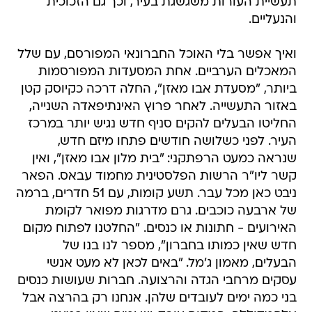
תעשיית העורות משגשגת בעיר, וכך גם הזכוכית
והנעליים.
ואיך אפשר בלי האוכל החברונאי המפורסם, עם שלל
המאכלים הערביים. אחת המסעדות המפורסמות
ביותר, "מסעדת אבו מאזן", החלה דרכה כקיוסק קטן
באזור התעשייה. לאחר פרוץ האינתיפאדה השנייה,
החליטו הבעלים להקים סניף חדש נגיש יותר במרכז
העיר. לפני כשלושה חודשים פתחו מיזם חדש,
שנראה כמעט הרפתקני: "בית מלון אבו מאזן", ואין
קשר ליו"ר הרשות הפלסטינית מחמוד עבאס. הפאר
ניבט כאן מכל עבר. תשע קומות, עם 51 חדרים, ברמה
של ארבעה כוכבים. גרם מדרגות מפואר לקומת
האירועים - חתונות או כנסים. "החלטנו לפתוח מקום
חדש שאין כמותו בחברון", מספר לנו בנו של
הבעלים, מאמון ג'מל. "באים לכאן לא מעט אנשי
עסקים מרחבי הגדה והרצועה. חברות שעושות כנסים
בני כמה ימים לעובדים שלהן. אנחנו רק בהרצה אבל