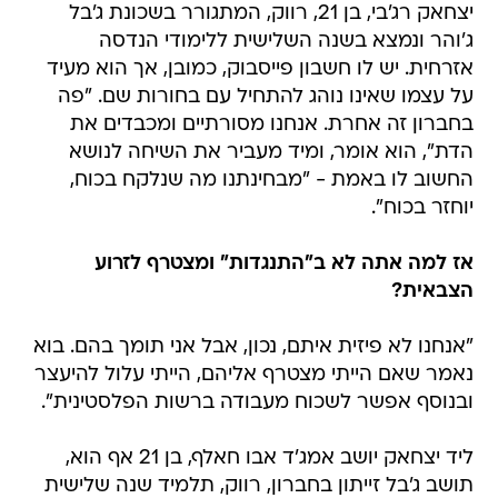
יצחאק רג'בי, בן 21, רווק, המתגורר בשכונת ג'בל
ג'והר ונמצא בשנה השלישית ללימודי הנדסה
אזרחית. יש לו חשבון פייסבוק, כמובן, אך הוא מעיד
על עצמו שאינו נוהג להתחיל עם בחורות שם. "פה
בחברון זה אחרת. אנחנו מסורתיים ומכבדים את
הדת", הוא אומר, ומיד מעביר את השיחה לנושא
החשוב לו באמת - "מבחינתנו מה שנלקח בכוח,
יוחזר בכוח".
אז למה אתה לא ב"התנגדות" ומצטרף לזרוע
הצבאית?
"אנחנו לא פיזית איתם, נכון, אבל אני תומך בהם. בוא
נאמר שאם הייתי מצטרף אליהם, הייתי עלול להיעצר
ובנוסף אפשר לשכוח מעבודה ברשות הפלסטינית".
ליד יצחאק יושב אמג'ד אבו חאלף, בן 21 אף הוא,
תושב ג'בל זייתון בחברון, רווק, תלמיד שנה שלישית