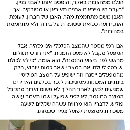
הגלם ממחצבות באזור, והופכים אותו לאבני בניין.
"בעבר היו מייבאים אבנים מאיראן או מטורקיה. אך
האבן משם מתחממת מהר. האבן של חברון, לעומת
זאת, ידועה ככזאת ששומרת על בידוד ולא מתחממת
במהירות".
אבו רמי מספר שהמצב הכלכלי אינו מזהיר, אבל
המפעל מקבל לא מעט הזמנות. "אני דורש תשלום
מראש לפני ביצוע ההזמנה", הוא אומר. "כי לא לכולם
יש כסף לשלם. אם המצב יישאר כמות שהוא, חלק
מהמפעלים ייסגרו וזה ישפיע על המצב הפוליטי".
בינתיים המכונות ממשיכות לנסר בסלעים האדירים
שמגיעים לכאן. לאחר תהליך לא פשוט וארוך מתקבל
המוצר המוגמר, לא לפני שפועל ושמו תאמר עושה
פוליש. לדבריו הוא מרוויח עשרה שקלים לשעה.
משכורת ממוצעת לפועל צעיר שכמותו.