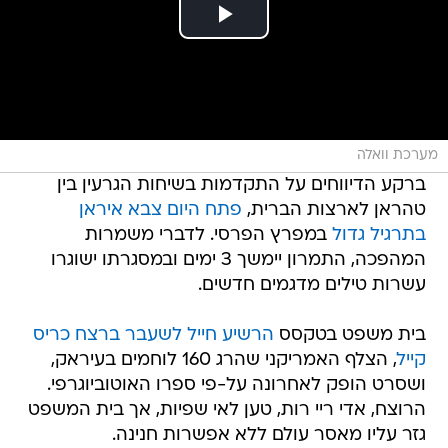
מערכת וואלה
ברקע הדיווחים על התקדמות בשיחות הגרעין בין
טהראן לארצות הברית,
פתח היום צבא איראן
בתרגיל גדול
במפרץ הפרסי. לדברי משמרות
המהפכה, התמרון יימשך 3 ימים ובמסגרתו ישוגרו
עשרות טילים מדגמים חדשים.
בית משפט בטקסס
הרשיע חייל לשעבר ברצח כריס
קייל
, הצלף האמריקני שהרג 160 לוחמים בעיראק,
ושסרט הופק לאחרונה על-פי ספרו האוטוביוגרפי.
הרוצח, אדי ריי רות, טען לאי שפיות, אך בית המשפט
גזר עליו מאסר עולם ללא אפשרות חנינה.