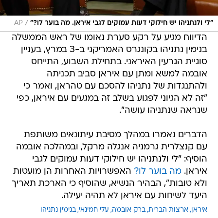
/
"לי ולנתניהו יש חילוקי דעות עמוקים לגבי איראן. מה בוער לו?"
AP
הדיווח מגיע על רקע סערת נאומו של ראש הממשלה
בנימין נתניהו בקונגרס האמריקני ב-3 במרץ, בעניין
סוגיית הגרעין האיראני. בתחילת השבוע, התייחס
אובמה למשא ומתן עם איראן סביב תכניתה
ולהתנגדות של נתניהו להסכם עם טהראן, ואמר כי
"זה לא הגיוני לפגוע בשלב זה במגעים עם איראן, כפי
שנראה שנתניהו עושה".
הדברים נאמרו במהלך מסיבת עיתונאים משותפת
עם קנצלרית גרמניה אנגלה מרקל, ובמהלכה אובמה
הוסיף: "לי ולנתניהו יש חילוקי דעות עמוקים לגבי
איראן.
מה בוער לו?
האפשרויות האחרות הן מועטות
ולא טובות", הבהיר הנשיא, שהוסיף כי הארכת תאריך
היעד לשיחות עם איראן לא תהיה יעילה.
איראן
ארצות הברית
ברק אובמה
עלי חמינאי
בנימין נתניהו