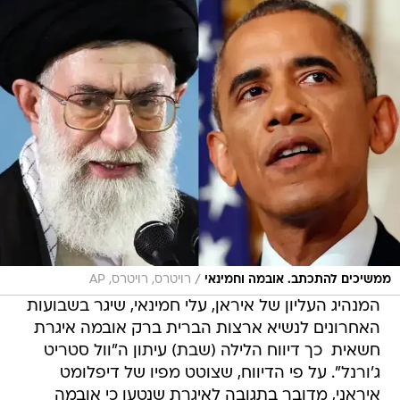
/
ממשיכים להתכתב. אובמה וחמינאי
רויטרס, רויטרס, AP
המנהיג העליון של איראן, עלי חמינאי, שיגר בשבועות
האחרונים לנשיא ארצות הברית ברק אובמה איגרת
חשאית  כך דיווח הלילה (שבת) עיתון ה"וול סטריט
ג'ורנל". על פי הדיווח, שצוטט מפיו של דיפלומט
איראני, מדובר בתגובה לאיגרת שנטען כי אובמה