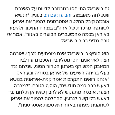
גם בישראל התייחסו בנובמבר לדיווח על האיגרת
שנשלחה מאובמה,
והביעו זעם רב
בעניין. "הנשיא
אובמה קיבל החלטה אסטרטגית להפוך את איראן
לשותפה מרכזית של ארה"ב במזרח התיכון, ולהיעזר
באיראן בכמה מהמשברים הבוערים באזור", אמר אז
גורם מדיני בכיר בישראל.
הוא הוסיף כי בישראל אינם מופתעים מכך שאובמה
הציג לאיראנים יחסי גומלין בין הסכם גרעין לבין
המאבק המשותף בארגון הטרור הסוני, שנלחם נגד
בעלי בריתה השיעים של איראן בסוריה ובעיראק.
"אנחנו רואים התקרבות אמריקנית-איראנית בנושא
דאעש כבר כמה חודשים", הוסיף הגורם. "למרבה
הצער, אובמה מתעקש לא להבין שאיראן תילחם נגד
דאעש בלי קשר לגרעין. ההחלטה להפוך את איראן
לשחקנית מפתח באזור היא טעות אסטרטגית".