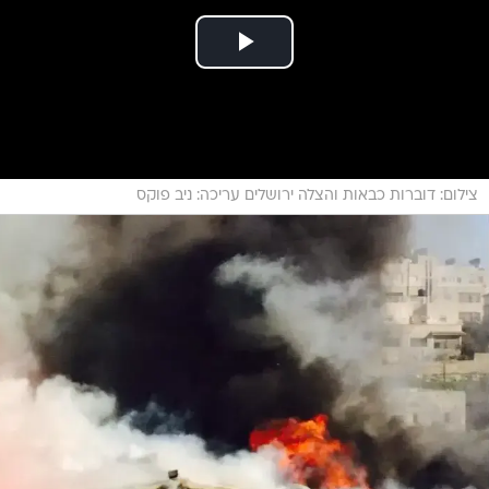
צילום: דוברות כבאות והצלה ירושלים עריכה: ניב פוקס