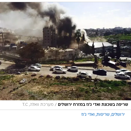
/
שריפה בשכונת ואדי ג'וז במזרח ירושלים
מערכת וואלה, T.C
ירושלים
שריפות
ואדי ג'וז