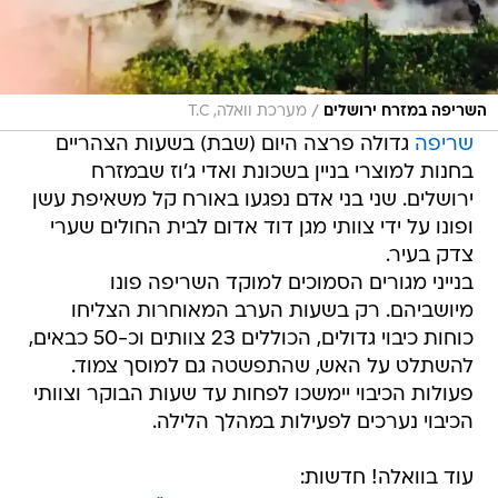
/
השריפה במזרח ירושלים
מערכת וואלה, T.C
שריפה
גדולה פרצה היום (שבת) בשעות הצהריים
בחנות למוצרי בניין בשכונת ואדי ג'וז שבמזרח
ירושלים. שני בני אדם נפגעו באורח קל משאיפת עשן
ופונו על ידי צוותי מגן דוד אדום לבית החולים שערי
צדק בעיר.
בנייני מגורים הסמוכים למוקד השריפה פונו
מיושביהם. רק בשעות הערב המאוחרות הצליחו
כוחות כיבוי גדולים, הכוללים 23 צוותים וכ-50 כבאים,
להשתלט על האש, שהתפשטה גם למוסך צמוד.
פעולות הכיבוי יימשכו לפחות עד שעות הבוקר וצוותי
הכיבוי נערכים לפעילות במהלך הלילה.
עוד בוואלה! חדשות: