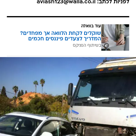
לפניות לכתב: aviash123@walla.co.il
עוד בוואלה
שוקלים לקחת הלוואה אך מפחדים?
המדריך לצעדים פיננסים חכמים
בשיתוף הפניקס