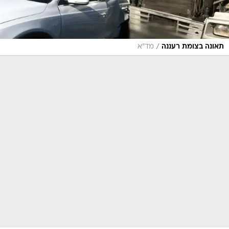
/
תאונה בצומת רעננה
מד"א