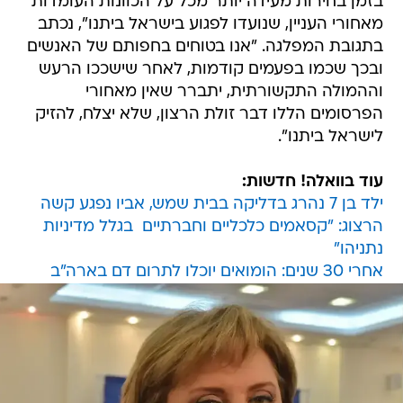
בזמן בחירות מעידה יותר מכל על הכוונות העומדות
מאחורי העניין, שנועדו לפגוע בישראל ביתנו", נכתב
בתגובת המפלגה. "אנו בטוחים בחפותם של האנשים
ובכך שכמו בפעמים קודמות, לאחר שישככו הרעש
וההמולה התקשורתית, יתברר שאין מאחורי
הפרסומים הללו דבר זולת הרצון, שלא יצלח, להזיק
לישראל ביתנו".
עוד בוואלה! חדשות:
ילד בן 7 נהרג בדליקה בבית שמש, אביו נפגע קשה
הרצוג: "קסאמים כלכליים וחברתיים  בגלל מדיניות
נתניהו"
אחרי 30 שנים: הומואים יוכלו לתרום דם בארה"ב