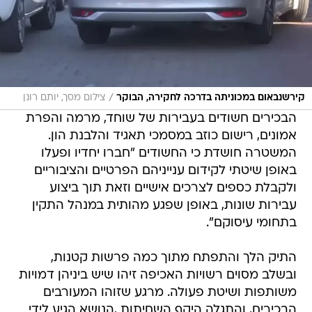
/
קירשנבאום במכוניתה בדרכה לחקירה, הבוקר
צילום מסך, יותם רונן
הבכירים חשודים בעבירות של שוחד, מרמה והפרת
אמונים, רישום כוזב במסמכי תאגיד והלבנת הון.
המשטרה חושדת כי החשודים "חברו יחדיו ופעלו
באופן שיטתי לקידום ענייניהם הפרטיים והציבוריים
ולקבלת כספים לצרכים אישיים וזאת תוך ביצוע
עבירות שונות, באופן שפגע מהותית במנהל התקין
בתחומי עיסוקם".
התיק הלך והתפתח מתוך כמה פרשות קטנות,
ובשלב מסוים רשויות האכיפה זיהו שיש ביניהן דמויות
משותפות ושיטת פעולה. מרגע שזוהו המעורבים
הבכירים, והתגלה היקף השחיתות ,הנושא הגיע לידי