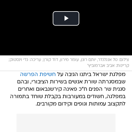
צילום: טל אנגלנדר, יותם רונן, עומר מירון, דוד קורן; עריכה: גדי וינסטוק;
קריינות: אביב אברמוביץ'
מפלגת ישראל ביתנו הגיבה על
חשיפת הפרשה
שבמסגרתה שורת אנשים בשירות הציבורי, ובהם
סגנית שר הפנים ח"כ פאינה קירשנבאום ואחרים
במפלגה, חשודים במעורבות בקבלת שוחד בתמורה
לתקצוב עמותות וגופים וקידום מקורבים.