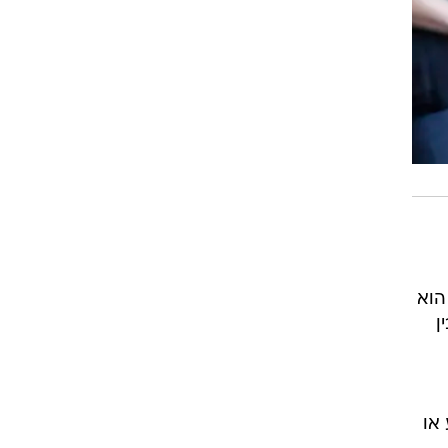
הוא
ן
או