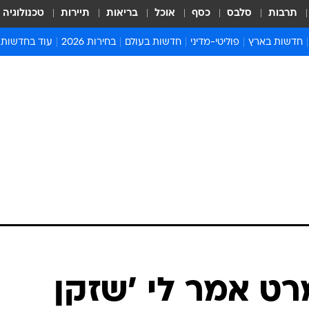
תרבות
סלבס
כסף
אוכל
בריאות
תיירות
טכנולוגיה
חדשות בארץ
פוליטי-מדיני
חדשות בעולם
בחירות 2026
עוד בחדשות
אירועים בארץ
פוליטיקה וממשל
המזרח התיכון
דעות ופרשנויו
חדשות פלילים ומשפט
יחסי חוץ
אירופה
סרי ושלזינגר
חינוך
אמריקה
פרויקטים מיוח
ישראלים בחו"ל
אסיה והפסיפיק
אסור לפספס
בריאות
אפריקה
מדע וסביבה
חברה ורווחה
הנחיות פיקוד 
ארכיון מדורים
זמני כניסת ש
לוח חופשות וח
לוח שנה
חדשות יהדות
מרט אמר לי 'שזקן
חדשות המשפ