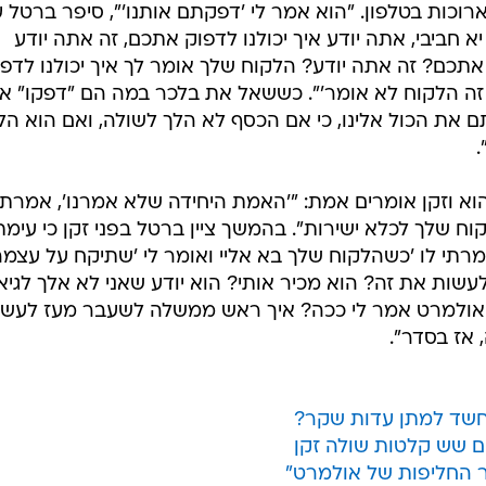
ארוכות בטלפון. "הוא אמר לי 'דפקתם אותנו'", סיפר ברטל 
א חביבי, אתה יודע איך יכולנו לדפוק אתכם, זה אתה יודע
 אתכם? זה אתה יודע? הלקוח שלך אומר לך איך יכולנו לדפו
 זה הלקוח לא אומר'". כששאל את בלכר במה הם "דפקו" או
 את הכול אלינו, כי אם הכסף לא הלך לשולה, ואם הוא הל
.
וא וזקן אומרים אמת: "'האמת היחידה שלא אמרנו', אמרתי 
 שלך לכלא ישירות". בהמשך ציין ברטל בפני זקן כי עימת
מרתי לו 'כשהלקוח שלך בא אליי ואומר לי 'שתיקח על עצמה
עשות את זה? הוא מכיר אותי? הוא יודע שאני לא אלך לגיא
יד שאולמרט אמר לי ככה? איך ראש ממשלה לשעבר מעז לעש
 אז בסדר".
שד למתן עדות שקר?
ר החליפות של אולמרט"