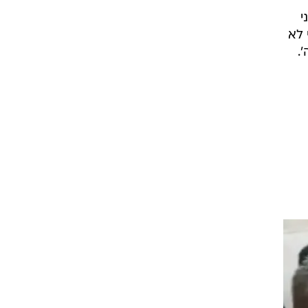
י
 לא
.