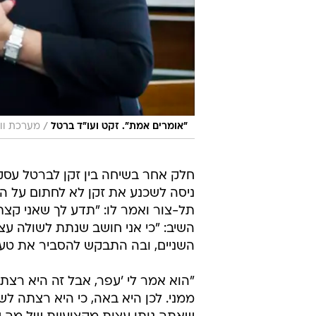
/
"אומרים אמת". זקט ועו"ד ברטל
מערכת ווא
חלק אחר בשיחה בין זקן לברטל עסק
ניסה לשכנע את זקן לא לחתום על הס
תל-צור ואמר לו: "תדע לך שאני קצ
השיב: "כי אני חושב שנתת לשולה עצ
השניים, ובה התבקש להסביר את טענו
"הוא אמר לי 'עפר, אבל זה היא רצ
ממני. לכן היא באה, כי היא רצתה לש