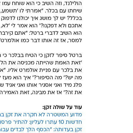
הולילנד, וזה השיב כי הוא שוחח עמו 
שיחתו עם בכלר. "אמרתי לו 'תשמע, י
בכלל? יש לך מושג איך יכולנו לדפוק
אתכם ולא דפקנו?' הוא אמר לי 'לא,
הוא השיב לדברי ברטל: "אתם קירבתם
למסר, אז זה אותו דבר כמו אולמרט"
ברטל סיפר לזקן כי הטיח בבלכר כי ה
'זאת האמת שהייתה מכניסה את הלקוח
את בלכר עם פניית אולמרט אליו. "א
מה יש?' מה הסיפור?' איך הוא מעז ל
פלג מיד ואני אסגיר אותו ואני אג
את זה?' אז את מבינה, זאת האמירה,
עוד על שולה זקן:
מדוע המשטרה לא חקרה את זקן בח
חדשות 10 עתרו לעליון: להתיר פרסום שש קלטות שולה זקן
זקן בעדותה: "הכסף הלך לבדים עבו