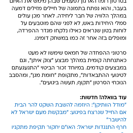
בסרטון רומז הארגון לפעמים שבהן מימש את האיום
בעבר, והוא נפתח בתמונה של חיילים מזילים דמעה
במהלך הלוויה של חבר ליחידה. לאחר מכן עולים
סמלי היחידות באש, לא לפני שהם מוטבעים על
לוחות בטון שנראים כאילו נלקחו מגדר ההפרדה,
ומופלים בזה אחר זה כמו במשחק דומינו.
סרטוני ההפחדה של חמאס שימשו לא מעט
כאתנחתה קומית במהלך מבצע "צוק איתן", וגם
במבצעים קודמים. במיוחד זכור הביטוי "התגעגעתם
לטיגועי ההתבאדות", מתקופת "חומת מגן", ומהסבב
הנוכחי הסרטון "תקוף, תעשה ביגועים".
עוד בוואלה! חדשות:
"מודל הוותיקן": היוזמה להשבת השקט להר הבית
אם החייל שנרצח בפיגוע: "מבקשת מעם ישראל לא
להישבר"
חרף התנגדות ישראל: האו"ם יחקור תקיפת מתקניו