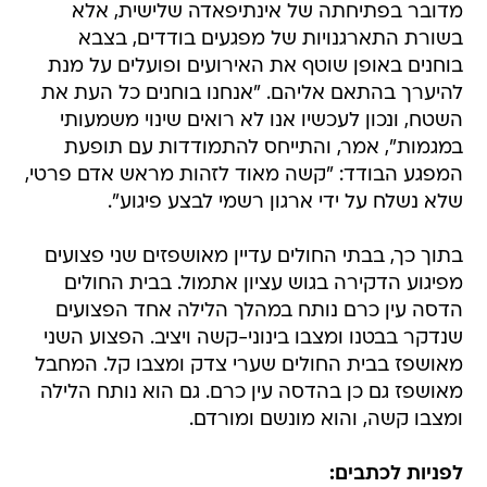
מדובר בפתיחתה של אינתיפאדה שלישית, אלא
בשורת התארגנויות של מפגעים בודדים, בצבא
בוחנים באופן שוטף את האירועים ופועלים על מנת
להיערך בהתאם אליהם. "אנחנו בוחנים כל העת את
השטח, ונכון לעכשיו אנו לא רואים שינוי משמעותי
במגמות", אמר, והתייחס להתמודדות עם תופעת
המפגע הבודד: "קשה מאוד לזהות מראש אדם פרטי,
שלא נשלח על ידי ארגון רשמי לבצע פיגוע".
בתוך כך, בבתי החולים עדיין מאושפזים שני פצועים
מפיגוע הדקירה בגוש עציון אתמול. בבית החולים
הדסה עין כרם נותח במהלך הלילה אחד הפצועים
שנדקר בבטנו ומצבו בינוני-קשה ויציב. הפצוע השני
מאושפז בבית החולים שערי צדק ומצבו קל. המחבל
מאושפז גם כן בהדסה עין כרם. גם הוא נותח הלילה
ומצבו קשה, והוא מונשם ומורדם.
לפניות לכתבים: