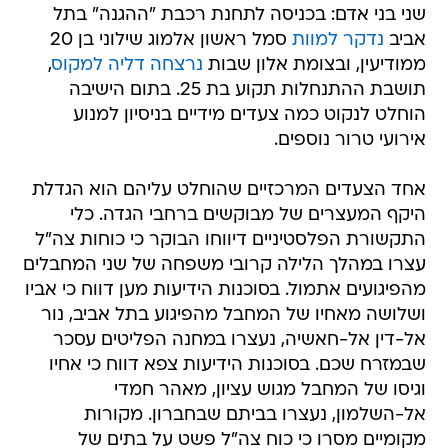
שני בני אדם: בכניסה לתחנת רכבת "ההגנה" בתל
אביב
נדקר למוות
סמל ראשון אלמוג שילוני בן 20
ממודיעין, ובצומת אלון שבות
נרצחה דליה למקוס
,
תושבת ההתנחלות תקוע בת 25. בתום הישיבה
הוחלט לנקוט כמה צעדים מידיים בניסיון למנוע
אירועי טרור נוספים.
אחד הצעדים המרכזיים שהוחלט עליהם הוא הגדלת
היקף המעצרים של מבוקשים ברחבי הגדה. כלי
התקשורת הפלסטיניים דיווחו הבוקר כי כוחות צה"ל
עצרו במהלך הלילה קרובי משפחה של שני המחבלים
מהפיגועים אתמול. בסוכנות הידיעות מען דווח כי אביו
ושלושה מאחיו של המחבל מהפיגוע בתל אביב, נור
אל-דין אל-חאשיה, נעצרו במחנה הפליטים עסכר
שבמזרח שכם. בסוכנות הידיעות צפא דווח כי אחיו
וגיסו של המחבל מגוש עציון, מאהר חמדי
אל-השלמון, נעצרו בביתם שבחברון. מקורות
מקומיים מסרו כי כוח צה"ל פשט על בתים של