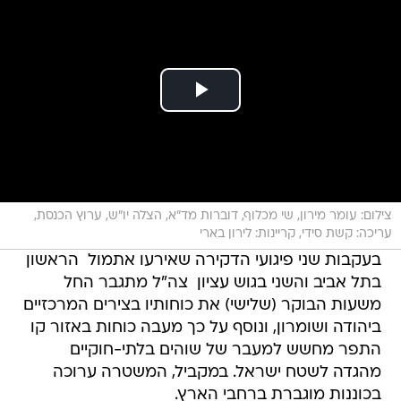
צילום: עומר מירון, שי מכלוף, דוברות מד"א, הצלה יו"ש, ערוץ הכנסת,
עריכה: קשת סידי, קריינות: לירון בארי
בעקבות שני פיגועי הדקירה שאירעו אתמול  הראשון
בתל אביב והשני בגוש עציון  צה"ל מתגבר החל
משעות הבוקר (שלישי) את כוחותיו בצירים המרכזיים
ביהודה ושומרון, ונוסף על כך מעבה כוחות באזור קו
התפר מחשש למעבר של שוהים בלתי-חוקיים
מהגדה לשטח ישראל. במקביל, המשטרה ערוכה
בכוננות מוגברת ברחבי הארץ.