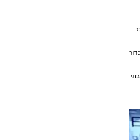
ז
הכדור
בתי