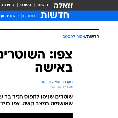
חדשות
ספורט
בחירות
חדשות
מבזקים
צבא וביטחון
חדשות
/
אסור לפספס
צפו: השוטרים 
באישה
מערכת וואלה חדשות
10.11.2014 / 8:25
שוטרים שניסו לתפוס חזיר בר ש
שאושפזה במצב קשה. צפו בויד