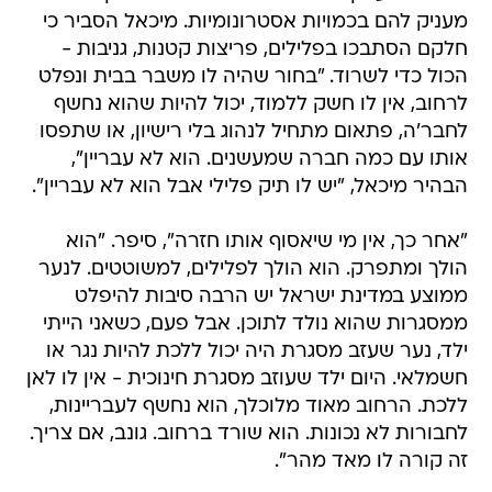
מעניק להם בכמויות אסטרונומיות. מיכאל הסביר כי
חלקם הסתבכו בפלילים, פריצות קטנות, גניבות -
הכול כדי לשרוד. "בחור שהיה לו משבר בבית ונפלט
לרחוב, אין לו חשק ללמוד, יכול להיות שהוא נחשף
לחבר'ה, פתאום מתחיל לנהוג בלי רישיון, או שתפסו
אותו עם כמה חברה שמעשנים. הוא לא עבריין",
הבהיר מיכאל, "יש לו תיק פלילי אבל הוא לא עבריין".
"אחר כך, אין מי שיאסוף אותו חזרה", סיפר. "הוא
הולך ומתפרק. הוא הולך לפלילים, למשוטטים. לנער
ממוצע במדינת ישראל יש הרבה סיבות להיפלט
ממסגרות שהוא נולד לתוכן. אבל פעם, כשאני הייתי
ילד, נער שעזב מסגרת היה יכול ללכת להיות נגר או
חשמלאי. היום ילד שעוזב מסגרת חינוכית - אין לו לאן
ללכת. הרחוב מאוד מלוכלך, הוא נחשף לעבריינות,
לחבורות לא נכונות. הוא שורד ברחוב. גונב, אם צריך.
זה קורה לו מאד מהר".