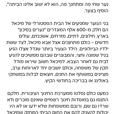
נער שחי פה ומתחנך פה, הוא לא ישוב אלינו הביתה",
הוסיף בצער.
בני הנוער שמגיעים אל הבית הפסטורלי של מיכאל
הם חלק מ-600 אלף המוגדרים "נערים בסיכון"
בארץ. חילונים, דתיים, מזרחים, אשכנזים, עולים
חדשים - כולם מתחנכים אצל אבא מיכאל, לצד ששת
ילדיו הביולוגיים. הילד הצעיר ביותר שגדל אצלו הגיע
בגיל שמונה וחצי, והמבוגרים שבהם ממשיכים להגיע
לבית גם לאחר הצבא. למיכאל חשוב שיראו מודל
תקין של משפחה, וכולם יושבים יחד לארוחות ערב,
מציינים במשותף את החגים, ויוצאים לבלות במשחקי
באולינג או בבריכה בחודשי הקיץ.
כמעט כולם נפלטו ממערכת החינוך הציבורית. חלקם
התנסו גם במוסדות חינוך רשמיים שאינם מוכרים ולא
שרדו גם שם, ורובם ממשפחות שלא ידעו או לא היו
יכולות להעניק להם את החום הביתי המחזק שמיכאל