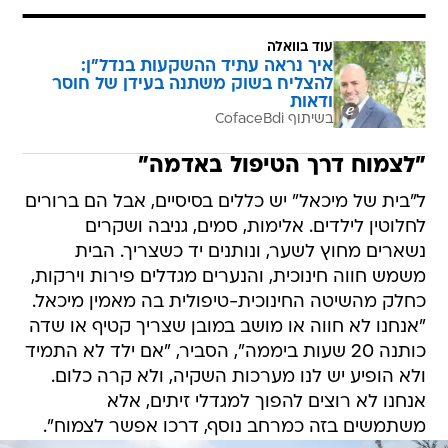
עוד בוואלה
איך נראה עתיד ההשקעות בנדל"ן:
להצליח בשוק משתנה בעידן של חוסר
ודאות
בשיתוף CofaceBdi
"לצמוח דרך הטיפול באדמה"
ל"בית של מיכאל" יש כללים בסיסיים, אבל הם ברורים
לחלוטין לילדים. אלימות, סמים, גניבה ושקרים
נשארים מחוץ לשער, ונותנים יד כשצריך. הבית
משמש חווה חינוכית, והנערים מגדלים פירות וירקות,
כחלק מהשיטה החינוכית-טיפולית בה מאמין מיכאל.
"אנחנו לא חווה או מושב במובן שצריך קטיף או שדה
כותנה 20 שעות ביממה", הסביר, "אם ילד לא התמיד
ולא הופיע יש לנו מערכות השקיה, ולא קרה כלום.
אנחנו לא רוצים להפוך למגדלי זיתים, אלא
משתמשים בזה כמרחב נוסף, דרכו אפשר לצמוח".