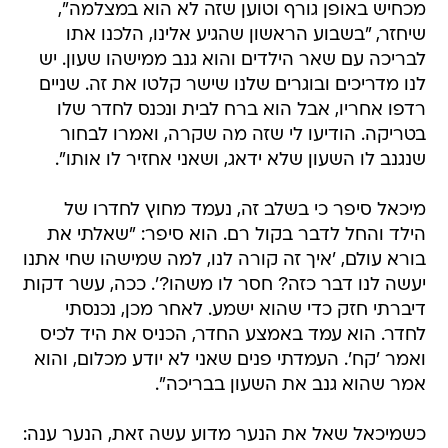
מכחיש באופן גורף וטוען שזה לא הוא במצלמה",
שיחזר, "בשבוע הראשון שהגיע אלינו, הלכנו אתו
לבריכה עם שאר הילדים והוא גנב ממישהו שעון. יש
לנו מדריכים ובוגרים שלנו שישר קלטו את זה. שניים
רדפו אחריו, אבל הוא ברח לבית ונכנס לחדר שלו
בטריקה. הודיעו לי שזה מה שקרה, ואמרו לבחור
שנגנב לו השעון שלא ידאג, ושאני אחזיר לו אותו".
מיכאל סיפר כי בשלב זה, נעמד מחוץ לחדרו של
הילד והחל לדבר בקול רם. הוא סיפר: "שאלתי את
בורא עולם, 'איך זה קורה לנו, למה שמישהו שחי אתנו
יעשה לנו דבר כזה? חסר לו משהו?'. ככה, עשר דקות
דיברתי חזק כדי שהוא ישמע. לאחר מכן, נכנסתי
לחדר. הוא עמד באמצע החדר, הכניס את היד לכיס
ואמר 'קח'. העמדתי פנים שאני לא יודע מכלום, והוא
אמר שהוא גנב את השעון בבריכה".
כשמיכאל שאל את הנער מדוע עשה זאת, הנער ענה: