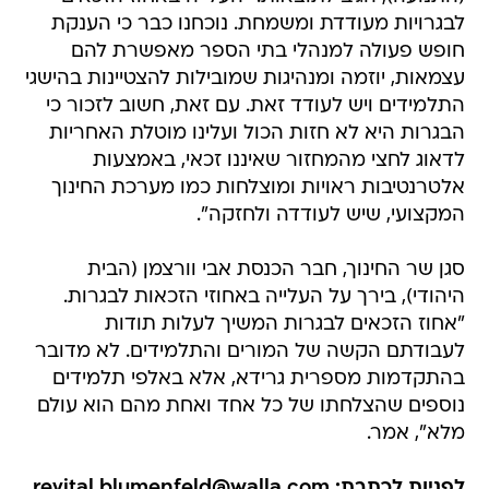
לבגרויות מעודדת ומשמחת. נוכחנו כבר כי הענקת
חופש פעולה למנהלי בתי הספר מאפשרת להם
עצמאות, יוזמה ומנהיגות שמובילות להצטיינות בהישגי
התלמידים ויש לעודד זאת. עם זאת, חשוב לזכור כי
הבגרות היא לא חזות הכול ועלינו מוטלת האחריות
לדאוג לחצי מהמחזור שאיננו זכאי, באמצעות
אלטרנטיבות ראויות ומוצלחות כמו מערכת החינוך
המקצועי, שיש לעודדה ולחזקה".
סגן שר החינוך, חבר הכנסת אבי וורצמן (הבית
היהודי), בירך על העלייה באחוזי הזכאות לבגרות.
"אחוז הזכאים לבגרות המשיך לעלות תודות
לעבודתם הקשה של המורים והתלמידים. לא מדובר
בהתקדמות מספרית גרידא, אלא באלפי תלמידים
נוספים שהצלחתו של כל אחד ואחת מהם הוא עולם
מלא", אמר.
לפניות לכתבת: revital.blumenfeld@walla.com