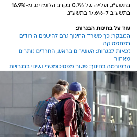
בתשע"ג, ועלייה של 0.7% בקרב הלומדים, מ-16.9%
בתשע"ב ל-17.6% בתשע"ג.
עוד על בחינות הבגרות:
המבקר: כך משרד החינוך גרם להישגים הירודים
במתמטיקה
זכאות לבגרות: העשירים בראש, החרדים נותרים
מאחור
הרפורמה בחינוך: פטור מפסיכומטרי ושינוי בבגרויות