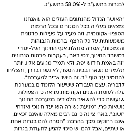
לבגרות בתשע"ב ל-58.0% בתשע"ג.
"האושר הגדול מהנתונים העולים הוא שאנחנו
נמצאים בעלייה בכל המגזרים ובכל הרמות
הסוציו-אקונומית, וזה מעיד על פעילות פדגוגית
משמעותית על כל הרצף  ברמות הגבוהות
והנמוכות", אמרה מנהלת אגף החינוך העל-יסודי
במשרד החינוך, דסי בארי, בעקבות פרסום הנתונים.
"זה באמת חידוש יפה, ולא תמיד מגיעים אליו. יותר
תלמידים נשארו בבית הספר, לא נשרו בדרך, והצליחו
להתמיד עד סוף י"ב. זה הישג אדיר למערכת".
לדבריה, עצם העבודה ששיעור הלומדים במערכת
עלה לעומת השנים הקודמות מראה כי הפעולות
שנעשות כדי להשאיר תלמידים במערכת החינוך
נושאות פרי. "מניעת נשירה הוא יעד חינוכי ואזרחי
חשוב". בארי ציינה כי גם רבים מאלה שאינם זכאים,
אינם רחוקים מכך בהרבה: "חסרה להם בגרות אחת
או שתיים, אבל להם יש סיכוי להגיע לתעודת בגרות