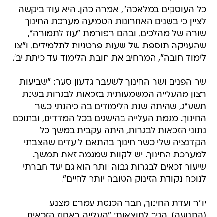
כל העוסקים במלאכה", אמרה כהן. היא עוד ביקשה
לציין כי בשנים האחרונות הטמיעה מערכת החינוך
שורה של מהלכים, ובהם רפורמת "עוז לתמורה",
שהעניקה תוספת של שעות פרטניות לתלמידים, ו"צו
לימוד חובה", המרחיב את חובת הלימוד עד כיתת יב'.
שר הפנים ושר החינוך לשעבר גדעון סער: "שביעות
רצון מהעלייה המשמעותית בזכאות לבגרות בשנת
תשע"ג, שהיתה שנת הלימודים בה כיהנתי כשר
החינוך. מגמת העלייה בהישגים בכל המדדים, ובתוכם
נתוני הזכאות לבגרות, היתה עקבית במשך כל
הקדנציה שלי כשר חינוך בהתאם ליעדים שהצבתי
למערכת החינוך. יש לקוות שמגמה זאת תמשך.
שיעור זכאים לבגרות גבוה יותר הוא גם יעד חברתי
לנוכח נקודת הזינוק הטובה יותר לחיים".
יו"ר ועדת החינוך, חבר הכנסת עמרם מצנע
(התנועה), הגיב לתוצאות: "העלייה באחוז הזכאים