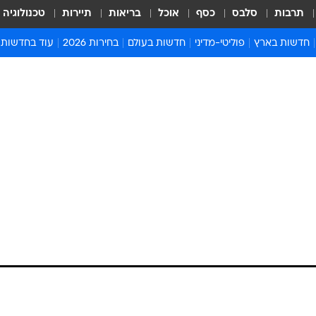
תרבות
סלבס
כסף
אוכל
בריאות
תיירות
טכנולוגיה
חדשות בארץ
פוליטי-מדיני
חדשות בעולם
בחירות 2026
עוד בחדשות
אירועים בארץ
פוליטיקה וממשל
המזרח התיכון
דעות ופרשנויו
חדשות פלילים ומשפט
יחסי חוץ
אירופה
סרי ושלזינגר
חינוך
אמריקה
פרויקטים מיוח
ישראלים בחו"ל
אסיה והפסיפיק
אסור לפספס
בריאות
אפריקה
מדע וסביבה
חברה ורווחה
הנחיות פיקוד 
ארכיון מדורים
זמני כניסת ש
לוח חופשות וח
לוח שנה
חדשות יהדות
חדשות המשפ