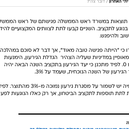
/
יולי האחרון
דובר צה"ל
א תוצאות במשרד ראש הממשלה פגישתם של ראש הממשל
, בנוגע לתקציב. השניים קבעו לתת לצוותים המקצועיים להידיי
וב ולהיפגש.
 כי "הייתה פגישה טובה מאוד", אך דבר לא סוכם במהלכה.
פיין במדיניות שעליה הצהיר  הגדלת הגירעון, הימנעות
מהעלאת מסים ותקצוב תכנית מע"מ 0. לפיד מתכנן כי יעד הגירעון בתקציב השנה הבאה יהיה
בפגישתם הביע נתניהו את עמדתו לפיה יש לשמור על מסגרת גירעון נמוכה מ-3% מהתוצר.
לתת תוספות לתקציב הביטחון, אך רק כאלו הנוגעות לפעו
ה