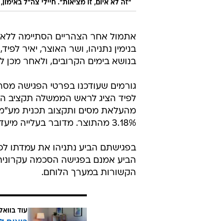
"זה לא איום, זו מציאות". חיילי צה"ל באימון, 
אתמול אחר הצהריים הסתיימה לל
בנימין נתניהו, ושר האוצר, יאיר לפיד
בנושא בימים הקרובים, ולאחר מכן לש
גורמים שעודכנו בפרטי הפגישה מסרו
לפיד הציג לראש הממשלה תקציב המאו
3.18% מהתוצר. מדובר בעלייה מיעד הגירעון של השנה הנוכחית, שעמד על 3%.
הביע אמנם בפגישה הסכמה עקרונית 
הקשורות במערך הלוחם.
עוד בוואל