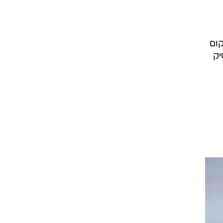
קום
יק