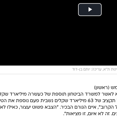
טת ת''א, עריכה: יותם בן-דוד
ש (ראשון)
לאשר למשרד הביטחון תוספת של כעשרה מיליארד שקל
במסגרת תקציב 2015. "אם לא נקבל תקציב של 63 מיליארד שקלים נשבית פעם נוספת את
קרוב", איים הגורם הבכיר. "הצבא פשוט יעצור, כאילו לא
 זה לא איום, זו מציאות".