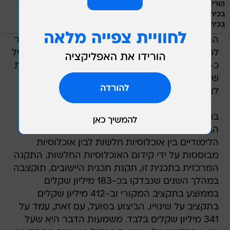
הורים מפגינים ב"מחאת הסרדינים" בחודש יוני, במחאה על הצפיפות
בכיתות. דבר לא בוצע בכסף שהוקצה להקטנת מספר התלמידים
/
בכיתה
מערכת וואלה, אורטל שניצר
התוצאה של "רזרבות סמויות", היא העברות ממשרד
למשרד. כך, למשל, בתקציב 2011 אושרה העברה של
כ-141 מיליון שקלים מתקציב החינוך לרזרבה הכללית
של התקציב  ומשם לביטחון, לצורך גיוס חרדים
לצה"ל.
בנוסף, התגלו פערים בעייתיים באגף שחר במשרד
החינוך אשר מטרתו היא טיפול בצמצום הפערים
הלימודיים בין אוכלוסיות חלשות לבין אוכלוסיות
מבוססות על ידי קידום האוכלוסיות החלשות. התקנה
המרכזית בתכנית זו, תקנת תכנית היישובים, תוקצבה
במהלך השנים שנבדקו בכ-183 מיליון שקלים
בממוצע בתקציב המקורי וב-412 מיליון שקלים
בתקציב על שינוייו. הביצוע בפועל, עם זאת, עמד על
341 מיליון שקלים בלבד. משמעות הדבר היא שעל