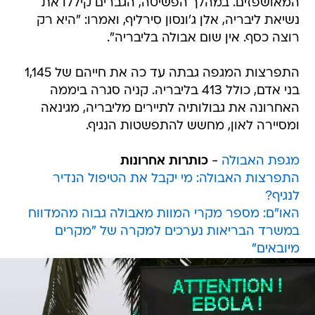
המאושפזים. במהלך הפשיטה, הגברים קיללו את
נשיאת ליבריה, אלן ג'ונסון סירליף, ואמרו: "היא רק
רוצה כסף. אין שום אבולה בליבריה".
התפרצות המגפה גבתה עד כה את חייהם של 1,145
בני אדם, כולל 413 בליבריה. קניה סגרה ביממה
האחרונה את גבולותיה לתיירים מליבריה, מגינאה
ומסיירה לאון, מחשש להתפשטות הנגיף.
מגפת האבולה
-
כותרות אחרונות
התפרצות האבולה: מי יקבל את הטיפול הנדיר
לנגיף?
האו"ם: מספר מקרי המוות מאבולה גבוה מהמדווח
במשרד הבריאות נערכים למקרה של "מקרים
מיובאים"