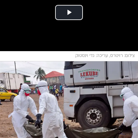
צילום: רויטרס, עריכה: גדי וינסטוק