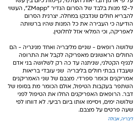
על פי ארגון הבריאות העולמי, קיימות כיום בין עשר
ל-12 מנות בלבד של הסרום הנדיר "ZMapp", העשוי
להבריא חולים שנדבקו במחלה. יצרנית הסרום
הודיעה כי העבירה את כל המנות שהיו ברשותה
לאפריקה, וכי המלאי אזל לחלוטין.
שלושה רופאים - שניים מליבריה ואחד מניגריה - הם
החולים הראשונים מאפריקה לקבל את התרופה
לנגיף הקטלני, שניתנה עד כה רק לשלושה בני אדם
שעבדו בבתי חולים בליבריה  שני עובדי בריאות
אמריקנים וכומר ספרדי. מצבם של שני האמריקנים
השתפר בעקבות הטיפול, אולם הכומר מת בסופו של
דבר. הרופאים האפריקנים החלו את הטיפול לפני
שלושה ימים, ויסיימו אותו ביום רביעי. לא דווחו לפי
שעה פרטים על מצבם.
ליבריה
אבולה