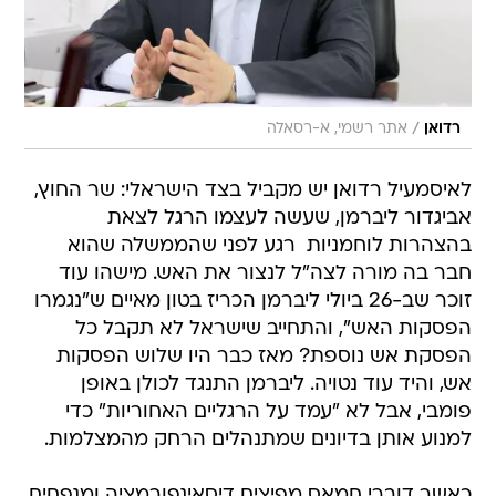
/
רדואן
אתר רשמי, א-רסאלה
לאיסמעיל רדואן יש מקביל בצד הישראלי: שר החוץ,
אביגדור ליברמן, שעשה לעצמו הרגל לצאת
בהצהרות לוחמניות  רגע לפני שהממשלה שהוא
חבר בה מורה לצה"ל לנצור את האש. מישהו עוד
זוכר שב-26 ביולי ליברמן הכריז בטון מאיים ש"נגמרו
הפסקות האש", והתחייב שישראל לא תקבל כל
הפסקת אש נוספת? מאז כבר היו שלוש הפסקות
אש, והיד עוד נטויה. ליברמן התנגד לכולן באופן
פומבי, אבל לא "עמד על הרגליים האחוריות" כדי
למנוע אותן בדיונים שמתנהלים הרחק מהמצלמות.
כאשר דוברי חמאס מפיצים דיסאינפורמציה ומנפחים