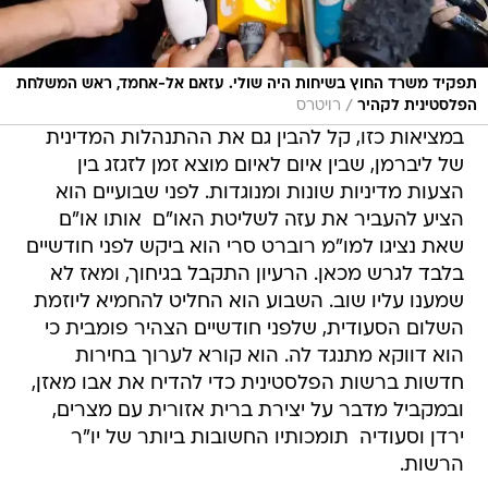
תפקיד משרד החוץ בשיחות היה שולי. עזאם אל-אחמד, ראש המשלחת
/
הפלסטינית לקהיר
רויטרס
במציאות כזו, קל להבין גם את ההתנהלות המדינית
של ליברמן, שבין איום לאיום מוצא זמן לזגזג בין
הצעות מדיניות שונות ומנוגדות. לפני שבועיים הוא
הציע להעביר את עזה לשליטת האו"ם  אותו או"ם
שאת נציגו למו"מ רוברט סרי הוא ביקש לפני חודשיים
בלבד לגרש מכאן. הרעיון התקבל בגיחוך, ומאז לא
שמענו עליו שוב. השבוע הוא החליט להחמיא ליוזמת
השלום הסעודית, שלפני חודשיים הצהיר פומבית כי
הוא דווקא מתנגד לה. הוא קורא לערוך בחירות
חדשות ברשות הפלסטינית כדי להדיח את אבו מאזן,
ובמקביל מדבר על יצירת ברית אזורית עם מצרים,
ירדן וסעודיה  תומכותיו החשובות ביותר של יו"ר
הרשות.