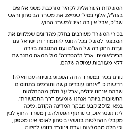
המשלחת הישראלית לקהיר מורכבת משני אלופים
בצה"ל, אלוף במיל' שמייצג את משרד הביטחון וראש
שב"כ, אבל אין בה נציג למשרד החוץ.
בכירי המשרד מעורבים בחלק מהדיונים שמלווים את
המבצע  למשל, בכל הנוגע להתמודדות ישראל עם
ועדת החקירה של האו"ם ועם התגובות בזירה
הבינלאומית  אבל ה"הסדרה" מול חמאס מתגבשת
ללא מעורבות עמוקה שלהם.
גורם בכיר במשרד הודה השבוע בשיחה עם וואלה!
חדשות כי "אנחנו עובדים קשה ותורמים בתחומים
שבהם אנחנו יכולים, אבל על חלק מההחלטות
החשובות ביותר אנחנו שומעים דרך התקשורת".
במאי 2012 קבע מבקר המדינה הקודם, מיכה
לינדנשטראוס, כי שיתוף הפעולה בין משרד החוץ לבין
מקבלי ההחלטות בנושאי ביטחון לאומי אינו מספק,
וכי חלק מהמלצות ועדת וינוגרד בנוגע לחיזוק