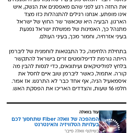
את החזה רגע לפני שהם מאפסנים את הנשק, איש
אינו מופתע. אנחנו רגילים להתנהלות כזו מצד
הארגון. הבעיה היא שכאשר שר החוץ של ישראל
מתנהל כך, האמינות של ממשלת ישראל נפגעת 
בעיני אזרחיה, וחמור מכך, בעיני העולם.
בתחילת הלחימה, כל התבטאות לוחמנית של ליברמן
הייתה גורמת לדיפלומטים זרים בישראל להתקשר
בלחץ לפוליטיקאים ועיתונאים, כדי לנסות להבין מה
קורה. אתמול, כאשר ליברמן שוב איים לחסל את
איסמאעיל הניה, אף אחד כבר לא התרגש. אז אמר.
חלפו 16 שעות, והצדדים האריכו את הפסקת האש.
עוד בוואלה
המהפכה של וואלה Fiber שתחסוך לכם
בעלויות הטלוויזיה והאינטרנט
בשיתוף וואלה פייבר