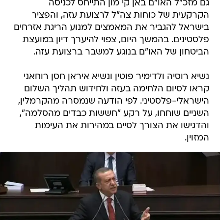
גם מזכ"ל האו"ם באן קי מון התייחס לכניסה
הקרקעית של כוחות צה"ל לרצועת עזה, והפציר
בישראל להגביר את המאמצים למנוע הריגת אזרחים
פלסטינים. בהמשך היום, צפוי להיערך דיון במועצת
הביטחון של האו"ם בנוגע למשבר ברצועת עזה.
נשיא רוסיה ולדימיר פוטין ונשיא איראן חסן רוחאני
קראו לסיום הלחימה בעזה ולחידוש תהליך השלום
הישראלי-פלסטיני. לפי הודעה שנמסרה מהקרמלין,
השניים שוחחו, על רקע "חששות כבדים מהסלמה",
והדגישו את הצורך לסיים במהירות את העימות
המזוין.