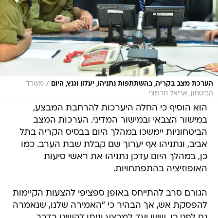
/
הערכת מצב בקריה, בהשתתפות נתניהו, יעלון וגנץ, היום
משרד
הביטחון, אריאל חרמוני
הוא הוסיף כי החלה היערכות להרחבת המבצע,
במישור הצבאי ובמישור המדיני. הערכות המצב
הביטחוניות יימשכו במהלך היום בבסיס הקריה בתל
אביב, ונתניהו אף יערוך שם קבלת שבת הערב. כמו
כן, במהלך היום עדכן נתניהו את ראשי סיעות
האופוזיציה בהתפתחויות.
הגורם סרב להתייחס באופן ספציפי להצעות הקיימות
להפסקת אש, אך הבהיר כי "האמירה שלנו, שנאמרה
גם לפני כן, שיש יעד למבצע וניתן להשיגו בדרך