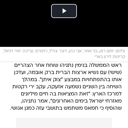
צילום: יותם רונן, בני ואינר, אבי כהן, דובר צה"ל, רויטרס; עריכה: יאיר דניאל;
קריינות: לירון בארי
ראש הממשלה בנימין נתניהו שוחח אחר הצהריים
(שישי) עם נשיא ארצות הברית ברק אובמה, ועדכן
אותו בהתפתחויות במבצע "צוק איתן". במהלך
השיחה בין השניים נשמעה אזעקה, עקב ירי רקטות
למרכז הארץ. "זאת המציאות בה חיים מיליונים
מאזרחי ישראל בימים האחרונים", אמר נתניהו,
שהוסיף כי חמאס משתמש בתושבי עזה כמגן אנושי.