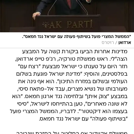
"הממשל המצרי פועל בשיתוף פעולה עם ישראל נגד חמאס".
/
ארדואן
רויטרס
מדינות אחרות הביעו ביקורת קשה על המבצע
הצה"לי. ראש ממשלת טורקיה, רג'פ טייפ ארדואן,
חזר היום על טענתו כי ישראל מבצעת "רצח עם"
בפלסטינים, והוסיף: "מדינת ישראל פוגעת בשלום
העולמי ובשלום במזרח התיכון". הוא אף גינה את
מעורבותו של נשיא מצרים, עבד אל-פתאח סיסי,
במבצע "צוק איתן" ובלחימה נגד ארגון חמאס. "הוא
לא שונה מאחרים", טען בהתייחסו לישראל, "סיסי
בעצמו הוא דיקטטור". לדבריו, הממשל המצרי פועל
"בשיתוף פעולה" עם ישראל נגד חמאס.