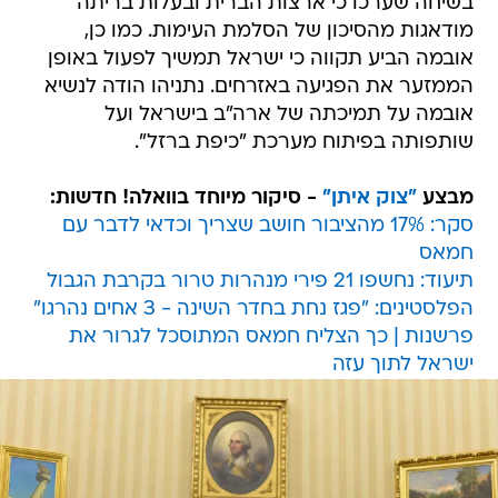
בשיחה שערכו כי ארצות הברית ובעלות בריתה
מודאגות מהסיכון של הסלמת העימות. כמו כן,
אובמה הביע תקווה כי ישראל תמשיך לפעול באופן
הממזער את הפגיעה באזרחים. נתניהו הודה לנשיא
אובמה על תמיכתה של ארה"ב בישראל ועל
שותפותה בפיתוח מערכת "כיפת ברזל".
מבצע
"צוק איתן"
- סיקור מיוחד בוואלה! חדשות:
סקר: 17% מהציבור חושב שצריך וכדאי לדבר עם
חמאס
תיעוד: נחשפו 21 פירי מנהרות טרור בקרבת הגבול
הפלסטינים: "פגז נחת בחדר השינה - 3 אחים נהרגו"
פרשנות | כך הצליח חמאס המתוסכל לגרור את
ישראל לתוך עזה