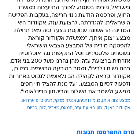
ממשלת אקוודור אף החליטה על החזרת שגרירה
בישראל, גיירמו בסנטה, לצורך התייעצות במשרד
החוץ, ופרסמה הודעת גינוי חריפה, בעקבות הפלישה
הישראלית, להגדרתה, לרצועת עזה. אקוודור היא
המדינה הראשונה שנוקטת בצעד כזה מאז תחילת
מבצע "צוק איתן". "ממשלת אקוודור קוראת
להפסקה מידית של המבצע הצבאי הישראלי
בשטחים פלסטיניים ושל התקיפות נגד אוכלוסייה
אזרחית ברצועת עזה, מהן נהרגו מעל 200 בני אדם,
בהם נשים וילדים", נמסר בהודעה הרשמית. כמו כן,
אקוודור קראה לקהילה הבינלאומית לנקוט באחריות
ולפעול לסיום המבצע, "על מנת להציל חיי חפים
מפשע ולשמר את השלום והביטחון הבינלאומי".
מבצע צוק איתן
בנימין נתניהו
אנגלה מרקל
רג'פ טייפ ארדואן
אקוודור
באן קי מון
רצועת עזה
חמאס
מצרים
לורן פביוס
טרם התפרסמו תגובות