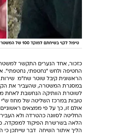
טיפול לקוי בשיחתם למוקד 100 של המשטרה. נפתלי פרנקל, גיל-עד שער ואיל יפרח
כזכור, אחד הנערים התקשר למשטר
החטיפה ולחש "נחטפתי, נחטפתי". 
הראשונית קיבל שוטר שח"מ  שירות 
במסגרת המשטרה, שהעביר את הקר
לשוטרת הוותיקה הנחשבת לאחת מ
טובות במרכז השליטה של מחוז ש"י
אולם זו, כך על פי ממצאים ראשוניים
החליטה לסווגה כהטרדה ולא העביר
הלאה בשרשרת הפיקוד למפקדה. מ
הליך איתור השיחה  דבר שייתכן כי 