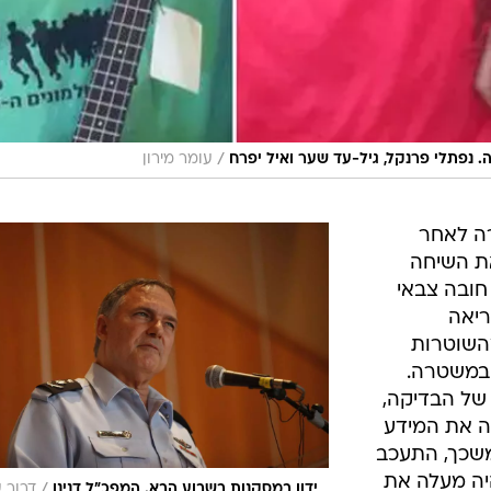
/
עומר מירון
ה לאחר
את השיחה
חובה צבאי
יאה
השוטרות
 במשטרה.
 של הבדיקה,
ה את המידע
שכך, התעכב
היה מעלה את
/
ידון במסקנות בשבוע הבא. המפכ"ל דנינו
דרור ע