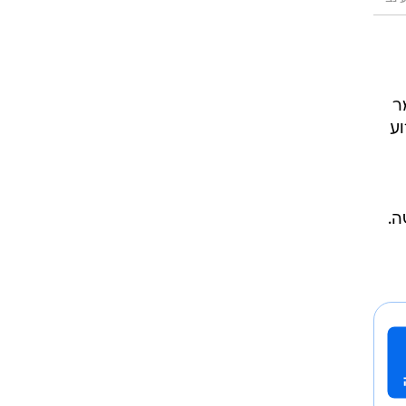
ר
וע
ה.