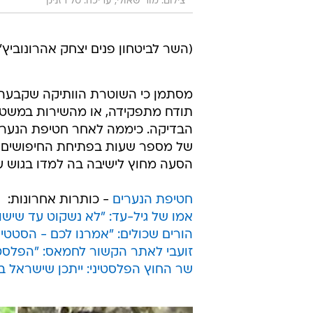
צילום: מור שאולי, עריכה: טל רזניק
(השר לביטחון פנים יצחק אהרונובי
מסתמן כי השוטרת הוותיקה שקבעה 
תודח מתפקידה, או מהשירות במשטרה 
הבדיקה. כיממה לאחר חטיפת הנערי
של מספר שעות בפתיחת החיפושים א
הסעה מחוץ לישיבה בה למדו בגוש עציון בער
חטיפת הנערים
- כותרות אחרונות:
אמו של גיל-עד: "לא נשקוט עד שישו
הורים שכולים: "אמרנו לכם - הסטט
זועבי לאתר הקשור לחמאס: "הפלסטי
שר החוץ הפלסטיני: ייתכן שישראל 