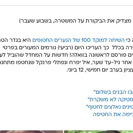
ץ' מצדיק את הביקורת על המשטרה, בשבוע שעבר)
כי
השיחה למוקד 100 של הנערים החטופים
היא בגדר הט
בכלל  כך העריכו היום (רביעי) גורמים המעורים בפרטי
ם פורסם לראשונה בוואלה! חדשות על המחדל שהוביל לעי
חר גיל-עד שער, איל יפרח ונפתלי פרנקל שנחטפו מתחנת
ב יום חמישי, 12 ביוני.
בו הבנים בשלום"
יסטיקה לא משקרת"
נים נאלצים לחטוף"
ביימה את החטיפה