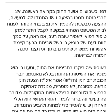
לפני כשבועיים אושר החוק בקריאה ראשונה. 29
חברי כנסת תמכו בהצעה ו-18 התנגדו לה. למעשה,
ההצעה מבקשת להסמיך את נציב בתי הסוהר לפנות
לבית המשפט המחוזי בבקשה לקבל היתר למתן
טיפול רפואי לאסיר שובת רעב, אם ראה, על סמך
חוות דעת של רופא, כי בשל שביתת הרעב קיימת
אפשרות ממשית שתיגרם בתוך זמן קצר סכנה
חמורה לבריאותו.
באופוזיציה ביקרו בחריפות את החוק, וטענו כי הוא
מזכיר את השיטות הנהוגות בכלא גואנטמו. חבר
הכנסת דב חנין (חד"ש) אמר אז: "זו הצעת חוק
נוראה, מסוכנת, לא מוסרית, מנוגדת לאתיקה
הרפואית ולנורמות הבינלאומיות המקובלות. מדובר
פה בעינוי וזה ברור לגמרי. הגוף האנושי הוא הכלי
האחרון שיש לאסיר כדי למחות ולהביע התנגדות,
ובגוף הזה הוא משתמש כשכלו כל הקיצים וגם את