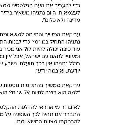
עריקאת מכנה את נתניהו בהקלטה "פ
מאזן: "תן לו (לנתניהו  א"י) לקבל 
הרי השאיר לך רק את הרשות. כשאת
שיאמר לך כמה כלי רכב ייסעו אתך".
"אני אומר בכנות, הערבים לא מאמיני
מפקפקים בך, מתעבים אותך או חוש
טען עריקאת, "אנחנו, הרשות הפלסטי
כדי להעביר את העם הפלסטיני ממצב
לעצמאות. היום נתניהו משאיר בידיך 
מדינה ולא כלום".
עריקאת המשיך והתייחס למשא ומתן:
נתניהו התחיל במו"מ? כדי לבנות התנח
עוד סיבה יכולה להיות לו? אני מכיר 
ומעוניין לתאם עם ישראל, אבל אין ב
בגלל נתניהו אין בכך תועלת. נשבע 