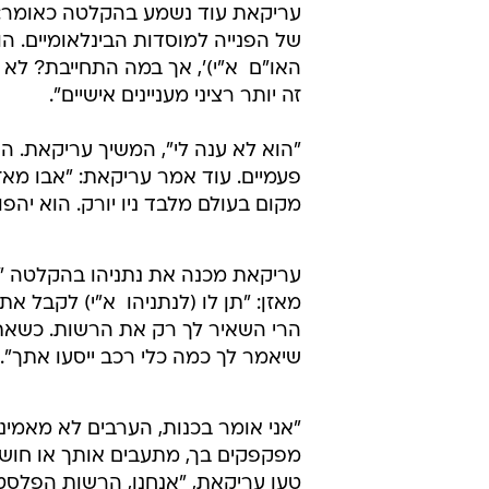
"אובמה יודע שאין תועלת במו"מ בגלל נתניה
עריקאת עוד נשמע בהקלטה כאומר: "
של הפנייה למוסדות הבינלאומיים. הוא
האו"ם  א"י)', אך במה התחייבת? לא
זה יותר רציני מעניינים אישיים".
"הוא לא ענה לי", המשיך עריקאת. ה
פעמיים. עוד אמר עריקאת: "אבו מאז
מקום בעולם מלבד ניו יורק. הוא יהפ