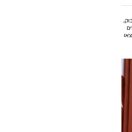
וק,
ם
צאו