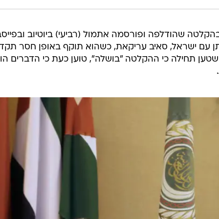
לטה שהודלפה ופורסמה אתמול (רביעי) ביוטיוב ובפייסב
 עם ישראל, סאיב עריקאת, כשהוא תוקף באופן חסר תקדי
 שטען תחילה כי ההקלטה "בושלה", טוען כעת כי הדברים הו