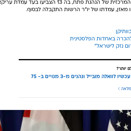
/
ישיים". עריקאת ואבו מאזן בפגישת שרי החוץ של הליגה הערבית
רויטרס
 מאזן טעה בכמה נקודות, בין היתר בהחלטתו לא לפנות ל
שלה בנימין נתניהו. לטענת עריקאת, למרות שבהצבעה
שנערכה בנושא ככל הנראה בוועדה המרכזית של הנהגת פתח, בה 13 הצביעו בעד עמד
 מאזן, עמדתו של יו"ר הרשות התקבלה לבסוף.
וותיקן
להכרה באחדות הפלסטינית
ם נזק לישראל"