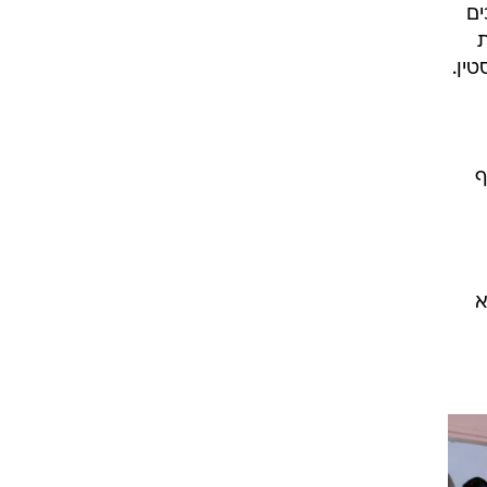
ים
ת
ין.
ף