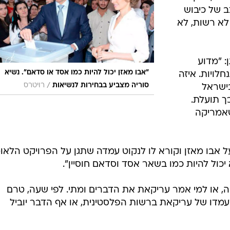
ושע מלחמה מטונף" ו"שפל". עריקאת הוסיף בפנייה לאבו
את השטח מהנהר ועד הים, ושיישא באחריות כשלטון כובש. הו
ה מבקר בעמאן אתה צריך להתקשר לקצין בבית אל כדי
ם לך,
שים ממך",
נית, הוקמנו
 של כיבוש
לא רשות, לא
 "מדוע
"אבו מאזן יכול להיות כמו אסד או סדאם". נשיא
לויות. איזה
/
סוריה מצביע בבחירות לנשיאות
רויטרס
בישראל
כך תועלת.
שאמריקה