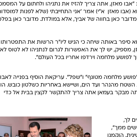
/
ו". אבו מאזן ונשיא ארה"ב ברק אובמה בעצרת הכללית של האו"ם
רויטרס
אבו מאזן, אתה צריך להזיז את נתניהו ולחתום על המסמכ
 (אבו מאזן  א"י) אמר 'אני התחייבתי (שלא לפנות למוסדו
 מדובר כאן בחווה של אביך, אלא במולדת. מדובר כאן בפלסט
וא סיפר באותה שיחה כי הגיש ליו"ר הרשות את התפטרותו
ן, מספיק, יש לך את האפשרות לגרום לנתניהו לא לטוס לא
וך לפושע מלחמה וירדפו אחריו בכל העולם".