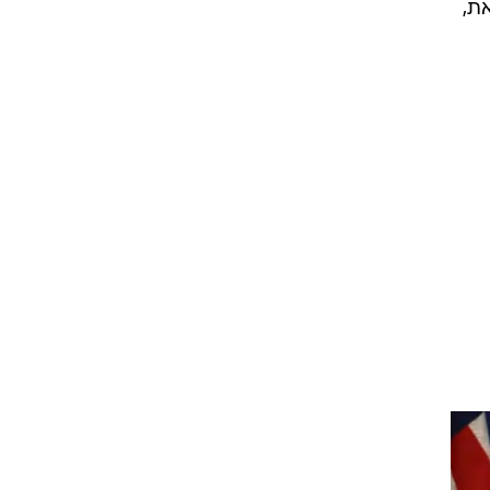
בית
ת עריקאת,