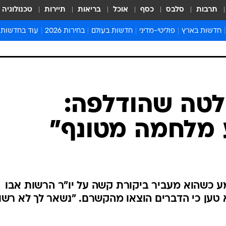
תרבות
סלבס
כסף
אוכל
בריאות
תיירות
טכנולוגיה
חדשות בארץ
פוליטי-מדיני
חדשות בעולם
בחירות 2026
עוד בחדשות
אירועים בארץ
פוליטיקה וממשל
המזרח התיכון
דעות ופרשנויו
חדשות פלילים ומשפט
יחסי חוץ
אירופה
סרי ושלזינגר
חינוך
אמריקה
פרויקטים מיוח
ישראלים בחו"ל
אסיה והפסיפיק
אסור לפספס
בריאות
אפריקה
מדע וסביבה
חברה ורווחה
הנחיות פיקוד 
ארכיון מדורים
זמני כניסת ש
לוח חופשות וח
לוח שנה
חדשות יהדות
טה שהודלפה:
חדשות המשפ