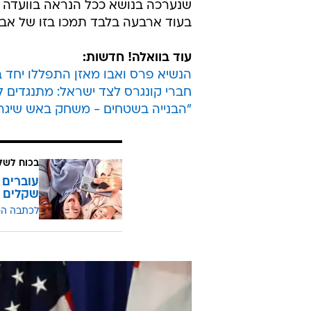
"מדובר בפלסטין. זה יותר רציני מעניינים א
בהקלטה, נשמע עריקאת אומר כי אבו
הדין הבינלאומי בהאג נגד ראש הממ
בעוד ארבעה בלבד תמכו בזו של אבו
עוד בוואלה! חדשות:
הנשיא פרס ואבו מאזן התפללו יחד ב
חברי קונגרס לצד ישראל: מתנגדים 
"הבנייה בשטחים - משחק באש שיגרו