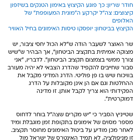
חודר שריון: כך פוגע הקיצוץ באימון הטנקים בשיזפון
קיצוצים: צה"ל יקרקע ה"מונית המעופפת" של
האלופים
הקיצוץ בביטחון: יופסקו טיסות האימונים בחיל האוויר
שר האוצר לשעבר הודה ש"לא הכול יחסי ציבור, יש
מצוקה אמיתית בתקציב הביטחון", אך הבהיר ש"שיש
צורך ממשי בצמצום תקציב הביטחון". לדבריו, "אני
סבור שחייבים להקפיד שהדרג הצבאי לא יהיה מעורב
בוויכוח שיש בו פן פוליטי. הדרג המדיני מקבל את
ההחלטות וגם אם הן אינן מקובלות על הדרג
הפקידותי הוא צריך לקבל אותן. זו מדינה
דמוקרטית".
שטייניץ הסביר כי "יש מקרים שצה"ל בוחר לדחוס
מספר מסוים של אימונים בתקופת זמן מוגבלת ומיד
לאחר מכן מודיע על ביטול האימונים מחוסר תקציב.
זו מניפולציה. לא תמיד האינטרס של ישראל מול