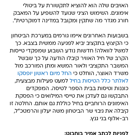
האויבים שלה הוא להוציא לתקשורת על ביטולי
אימונים. השימוש הציני שנועד להשפיע על המאבק
חורג מגדר מה שתקין ומקובל במדינה דמוקרטית".
בשבועות האחרונים איימו גורמים במערכת הביטחון
כי הקיצוץ בתקציב יביא לפגיעה ממשית בצבא. כך
למשל לוואלה! חדשות נודע השבוע שמפקדי טייסות
הקרב של חיל האוויר קיבלו הודעה על כך שבשל
המשבר התקציבי ולאור המשא ומתן המורכב מול
משרד האוצר, הוחלט כי
החל מיום ראשון יופסקו
לאלתר כלל הטיסות בחיל
למעט פעילות מבצעית,
כוננות וטיסות בבית הספר לטיסה. המפקדים
התבקשו גם לעדכן את טייסי המילואים כי הפסקת
האימונים הרוחביים בחיל כוללת גם אותם. החלטה זו
קיבלה את גיבוי שר הביטחון משה יעלון והרמטכ"ל,
רב-אלוף בני גנץ.
לפניות לכתב אמיר בוחבוט: