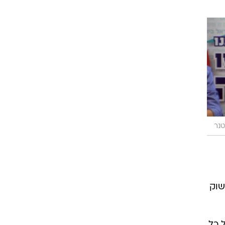
טנר
ירוק עומד על פחות מ-5% מכלל שוק
 כל