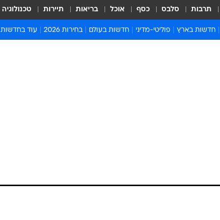
תרבות
סלבס
כסף
אוכל
בריאות
תיירות
טכנולוגיה
חדשות בארץ
פוליטי-מדיני
חדשות בעולם
בחירות 2026
עוד בחדשות
אירועים בארץ
פוליטיקה וממשל
המזרח התיכון
דעות ופרשנויו
חדשות פלילים ומשפט
יחסי חוץ
אירופה
סרי ושלזינגר
חינוך
אמריקה
פרויקטים מיוח
ישראלים בחו"ל
אסיה והפסיפיק
אסור לפספס
בריאות
אפריקה
מדע וסביבה
חברה ורווחה
הנחיות פיקוד 
ארכיון מדורים
זמני כניסת ש
לוח חופשות וח
לוח שנה
חדשות יהדות
חדשות המשפ