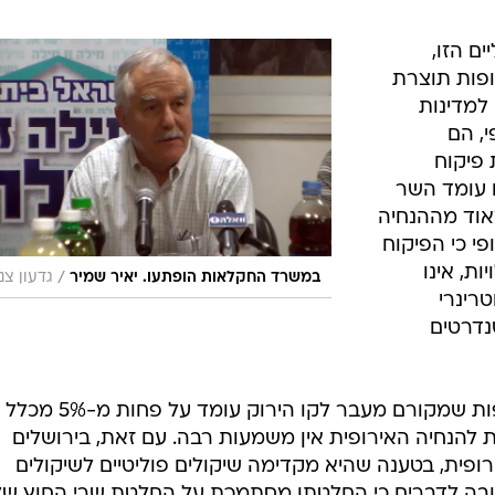
 הזו,
ופות תוצרת
 למדינות
י, הם
פיקוח
 עומד השר
מאוד מההנחיה
י כי הפיקוח
ת, אינו
/
במשרד החקלאות הופתעו. יאיר שמיר
גדעון צנ
רינרי
נדרטים
יש לציין כי אחוז העופות ומוצרי העופות שמקורם מעבר לקו ה
 להנחיה האירופית אין משמעות רבה. עם זאת, בירושלים
רופית, בטענה שהיא מקדימה שיקולים פוליטיים לשיקולים
תגובה לדברים כי החלטתו מסתמכת על החלטת שרי החוץ של