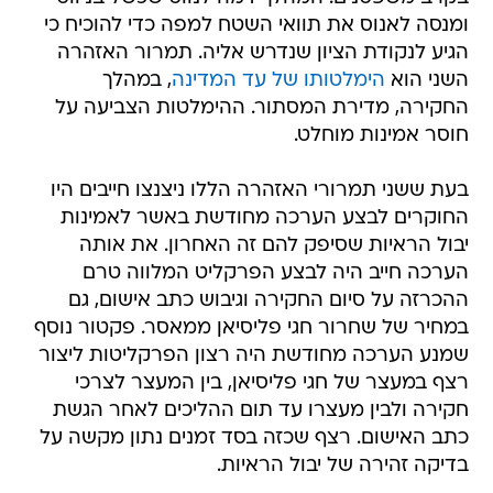
ומנסה לאנוס את תוואי השטח למפה כדי להוכיח כי
הגיע לנקודת הציון שנדרש אליה. תמרור האזהרה
השני הוא
הימלטותו של עד המדינה
, במהלך
החקירה, מדירת המסתור. ההימלטות הצביעה על
חוסר אמינות מוחלט.
בעת ששני תמרורי האזהרה הללו ניצנצו חייבים היו
החוקרים לבצע הערכה מחודשת באשר לאמינות
יבול הראיות שסיפק להם זה האחרון. את אותה
הערכה חייב היה לבצע הפרקליט המלווה טרם
ההכרזה על סיום החקירה וגיבוש כתב אישום, גם
במחיר של שחרור חגי פליסיאן ממאסר. פקטור נוסף
שמנע הערכה מחודשת היה רצון הפרקליטות ליצור
רצף במעצר של חגי פליסיאן, בין המעצר לצרכי
חקירה ולבין מעצרו עד תום ההליכים לאחר הגשת
כתב האישום. רצף שכזה בסד זמנים נתון מקשה על
בדיקה זהירה של יבול הראיות.