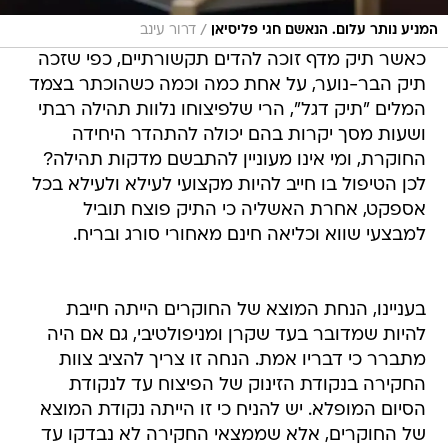
/
המניע נותר עלום. הנאשם חגי פליסיאן
דרור עינב
כאשר תיק מדף זוכה להדים תקשורתיים, כפי שזכה
תיק הבר-נוער, על אחת כמה וכמה כשהוכתר בצמד
המלים "תיק דגל", הרי שלפיצוחו נלוות תהילה רבתי
ושעות מסך יקרות בהם יכולה להתהדר היחידה
החוקרת, ומי אינו מעוניין להתבשם מדקות תהילה?
לכן הטיפול בו חייב להיות מקצועי לעילא ולעילא בכל
אספקט, אחרת האשליה כי התיק פוצח תוביל
למבצעי שווא וכליאה חינם מאחורי סורג ובריח.
בעניינו, הנחת המוצא של החוקרים הייתה חייבת
להיות שמדובר בעד שקרן ומניפולטיבי, גם אם היה
מתברר כי דבריו אמת. הנחה זו צריך להציב צוות
החקירה בנקודת הזינוק של הפיצוח עד לנקודת
הסיום המופלא. יש להניח כי זו הייתה נקודת המוצא
של החוקרים, אלא שממצאי החקירה לא נבדקו עד