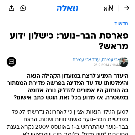
חדשות
פארסת הבר-נוער: כישלון ידוע
מראש?
אבי עמירם, 
עו"ד אבי עמירם 
23.2.2014 / 11:44
היעדר המניע לרצח במועדון הקהילה הגאה
והימלטותו של עד המדינה בפרשה מדירת המסתור
בה הוחזק היו אמורים להדליק נורה אדומה
במשטרה. אז מדוע בכל זאת הוגש כתב אישום?
למען הגילוי הנאות אציין כי לאחרונה נדרשתי לטפל
בפרשיית הבר-נוער משתי זוויות שונות. הרצח
בבר-נוער שהתרחש ב-1 באוגוסט 2009 נקרא בעגת
החוקרים "תיק מדף", כלומר, תיק שמבצעיו לא