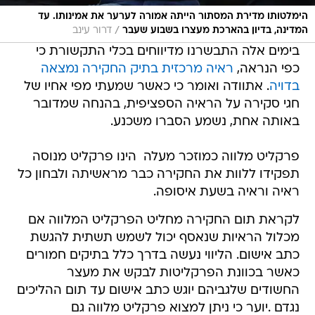
הימלטותו מדירת המסתור הייתה אמורה לערער את אמינותו. עד
/
המדינה, בדיון בהארכת מעצרו בשבוע שעבר
דרור עינב
בימים אלה התבשרנו מדיווחים בכלי התקשורת כי
כפי הנראה,
ראיה מרכזית בתיק החקירה נמצאה
בדויה
. אתוודה ואומר כי כאשר שמעתי מפי אחיו של
חגי סקירה על הראיה הספציפית, בהנחה שמדובר
באותה אחת, נשמע הסברו משכנע.
פרקליט מלווה כמוזכר מעלה  הינו פרקליט מנוסה 
תפקידו ללוות את החקירה כבר מראשיתה ולבחון כל
ראיה וראיה בשעת איסופה.
לקראת תום החקירה מחליט הפרקליט המלווה אם
מכלול הראיות שנאסף יכול לשמש תשתית להגשת
כתב אישום. הליווי נעשה בדרך כלל בתיקים חמורים
כאשר בכוונת הפרקליטות לבקש את מעצר
החשודים שלגביהם יוגש כתב אישום עד תום ההליכים
נגדם .יוער כי ניתן למצוא פרקליט מלווה גם