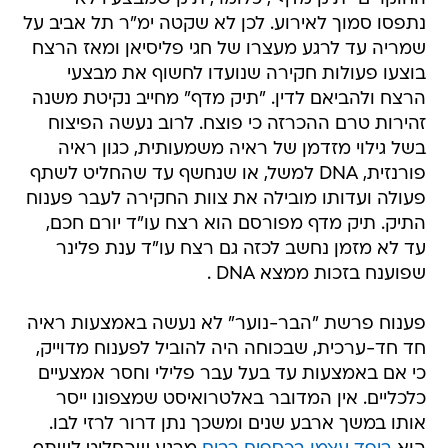
נתפסו סמוך לאירוע. לכן לא שקטה ימ"ר תל אביב על
שמריה עד לרגע מעצרו של חגי פליסיאן ומאז הרצח
בוצעו פעולות חקירה שנועדו לחשוף את מבצעי
הרצח ולהביאם לדין. "תיק מדף" מחייב נקיטת משנה
זהירות טרם ההכרזה כי פוצח. לרוב נעשה הפיצוח
בשל גילוי מזדמן של ראיה משמעותית, כגון ראיה
פורנזית, DNA למשל, או שנחשף עד שהחליט לשתף
פעולה ועדותו מובילה את צוות החקירה לעבר פענוח
התיק. תיק מדף מפורסם הוא רצח עו"ד יורם חכם,
עד לא מזמן נחשב לכזה גם רצח עו"ד ענת פלינר
שפוענח בזכות ממצא DNA .
פענוח פרשת "הבר-נוער" לא נעשה באמצעות ראיה
חד חד-ערכית, שבכוחה היה להוביל לפענוח מדוייק,
כי אם באמצעות עד בעל עבר פלילי וחסר אמצעיים
כלכליים. אין המדובר באלטרואיסט שמצפונו ייסר
אותו במשך ארבע שנים ומשכך נתן דרור לרזי לבו.