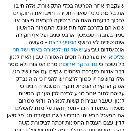
שעקבתי אחר הפרשה בכלי התקשורת, אלה חייבו
את בלימת גלגלי שאון החקירה וחייבו את החוקרים
לחכוך בדעתם האם הם בנסיקה לקראת פיצוח או
שמא הם בדרכם לנחיתת אונס. התמרור הראשון
טמון בעובדה שבמשך ארבע שנים ועל אף חקירה
אינטנסיבית לא נחשף
המניע לרצח
- מעשה
אונס/סדום שביצע
שאול גנון לכאורה באחיו של חגי
פליסיאן
או מערכת היחסים האסורה שבין האח לגנון.
בל נשכח כי
גנון נחקר ארוכות
טרם הפיצוח ולא מסר
דבר אודות מערכת היחסים שקיים עם אחיו של חגי.
אילו נחשפה זו סמוך לרצח יש להניח כי היה נבדק
אפיק החקירה הנוכחי. חוקרי המשטרה הבינו כי
עליהם לתור אחר מניע לרצח לכן העניקו חסינות
לגנון, שעבר עבירות קשות לכאורה, ודאי ממרום
מעמדו במועדון הבר-נוער, וזאת על מנת להשלים
את הפאזל הראייתי הנדרש לשם העמדת חגי פליסיאן
לדין. עצם הענקת החסינות זכתה לביקורת קשה
בקרב משפטנים. המהלך דמה לנווט שכשל בניווט