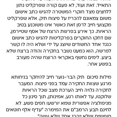
התאייד. זאת ועוד, לא פעם קורה שפרקליט נתון
ללחצים מצד חוקרי המשטרה להגיש כתב אישום
משום צמאונם להכריז על פיצוח תיק. אלא שפרקליט
מקצועי חייב לרסן זאת כאשר אינו משוכנע בטיב
הראיות. כך אירע בפרשת הרצח של אסף שטיירמן,
שם דחקו החוקרים בפרקליטות להגיש כתב אישום
כנגד אחד החשודים שיוצג על ידי ושלא היה לו קשר
לפרשה, הוא כמעט נשבר בחקירה והודה ברצח שלא
ביצע. לימים נחשף באקראי הרוצח שהיה מעורב
בפשע אחר.
מילות סיכום  תיק הבר-נוער חייב להיחקר בניחותא
מרגע שצוות החקירה עמד בפני פיצוח. המעבר
לחקירה גלויה חייב הערכת מצב שכל הראיות
שלוקטו, עד לאותו רגע, אמינותן, תוך סינון כל
מניפולציה אפשרית שמא יורשעו חפים פשע. לא
לחינם תבע הרמב"ם את המימרה "עדיף אלף חוטאים
חופשיים ושלא ייהרג אחד שלא עשה".