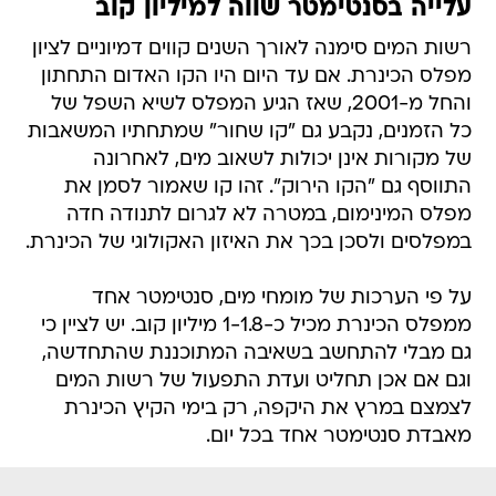
עלייה בסנטימטר שווה למיליון קוב
רשות המים סימנה לאורך השנים קווים דמיוניים לציון
מפלס הכינרת. אם עד היום היו הקו האדום התחתון
והחל מ-2001, שאז הגיע המפלס לשיא השפל של
כל הזמנים, נקבע גם "קו שחור" שמתחתיו המשאבות
של מקורות אינן יכולות לשאוב מים, לאחרונה
התווסף גם "הקו הירוק". זהו קו שאמור לסמן את
מפלס המינימום, במטרה לא לגרום לתנודה חדה
במפלסים ולסכן בכך את האיזון האקולוגי של הכינרת.
על פי הערכות של מומחי מים, סנטימטר אחד
ממפלס הכינרת מכיל כ-1-1.8 מיליון קוב. יש לציין כי
גם מבלי להתחשב בשאיבה המתוכננת שהתחדשה,
וגם אם אכן תחליט ועדת התפעול של רשות המים
לצמצם במרץ את היקפה, רק בימי הקיץ הכינרת
מאבדת סנטימטר אחד בכל יום.