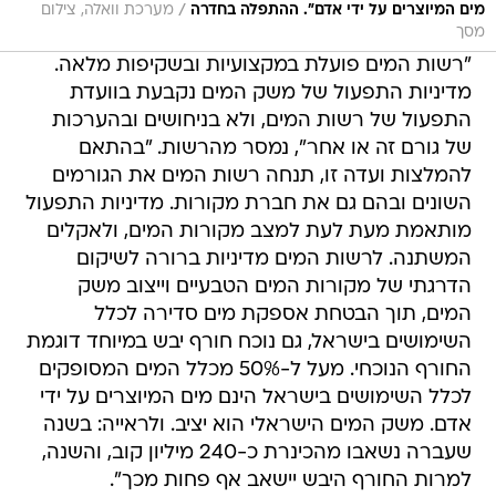
/
מים המיוצרים על ידי אדם". ההתפלה בחדרה
מערכת וואלה, צילום
מסך
"רשות המים פועלת במקצועיות ובשקיפות מלאה.
מדיניות התפעול של משק המים נקבעת בוועדת
התפעול של רשות המים, ולא בניחושים ובהערכות
של גורם זה או אחר", נמסר מהרשות. "בהתאם
להמלצות ועדה זו, תנחה רשות המים את הגורמים
השונים ובהם גם את חברת מקורות. מדיניות התפעול
מותאמת מעת לעת למצב מקורות המים, ולאקלים
המשתנה. לרשות המים מדיניות ברורה לשיקום
הדרגתי של מקורות המים הטבעיים וייצוב משק
המים, תוך הבטחת אספקת מים סדירה לכלל
השימושים בישראל, גם נוכח חורף יבש במיוחד דוגמת
החורף הנוכחי. מעל ל-50% מכלל המים המסופקים
לכלל השימושים בישראל הינם מים המיוצרים על ידי
אדם. משק המים הישראלי הוא יציב. ולראייה: בשנה
שעברה נשאבו מהכינרת כ-240 מיליון קוב, והשנה,
למרות החורף היבש יישאב אף פחות מכך".