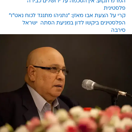
המו"מ תקוע: אין הסכמה על ירושלים כבירה
פלסטינית
קרי על הצעת אבו מאזן: "נתניהו מתנגד לכוח נאט"ו"
הפלסטינים ביקשו לדון במניעת הסתה  ישראל
סירבה