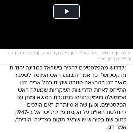
צילום: עומר מירון, מור שאולי, גדעון צנטנר, רויטרס, עריכה: יותם בן-דוד,
קריינות: לירון בארי
"לדרוש מהפלסטינים להכיר בישראל כמדינה יהודית
זה קשקוש"  כך אמר השבוע ראש המוסד לשעבר
מאיר דגן בהרצאה סגורה שקיים בתל אביב. דגן
התייחס לאחת הדרישות העיקריות שמעלה ראש
הממשלה בנימין נתניהו במסגרת המשא ומתן עם
הפלסטינים, וטען שהיא מיותרת. "אם הולכים
להחלטת האו"ם על הקמת מדינת ישראל ב-1947,
כתוב שם בפירוש שישראל תקום כמדינה יהודית",
אמר דגן.