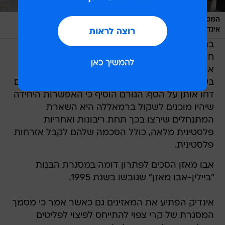
המסמך צפוי להתייחס גפ לפיצוי פליטים פלסטינים ויהודים.
/
אינדיק
רויטרס
בתחילת השבוע אמר גורם מדיני ישראלי לוואלה!
חדשות כי ישראל העבירה לפלסטינים, באמצעות
ארצות הברית, כמה הצעות להשארת מתנחלים
בשטח המדינה הפלסטינית העתידית, אך הפלסטינים
דחו אותן על הסף. הגורם הוסיף כי האפשרות היחידה
שיהיו מוכנים לשקול ברמאללה היא השארת
המתנחלים שירצו בכך תחת ריבונות ואחריות
פלסטינית מלאה, כולל הסכמה שלהם לקבל אזרחות
פלסטינית.
אבו מאזן הסכים לפתרון דומה במסגרת הבנות
"ביילין-אבו מאזן" שגובשו בשנת 1995.
אינדיק הפתיע את המאזינים גם כאשר אמר כי מסמך
המסגרת של קרי צפוי להתייחס לפיצוי לפליטים