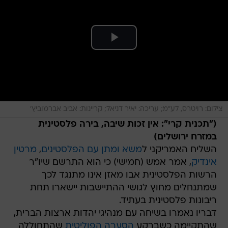
צילום: רויטרס, לע"מ; עריכה: יאיר דניאל; קריינות: אביב אברמוביץ'
("תכנית קרי": אין זכות שיבה, בירה פלסטינית
במזרח ירושלים)
השליח האמריקני ל
משא ומתן עם הפלסטינים
,
מרטין
אינדיק
, אמר אמש (חמישי) כי הוא התרשם שיו"ר
הרשות הפלסטינית אבו מאזן אינו מתנגד לכך
שמתנחלים מחוץ לגושי ההתיישבות יישארו תחת
ריבונות פלסטינית בעתיד.
דבריו נאמרו בשיחה עם מנהיגי יהדות ארצות הברית,
שהתקיימה כשברקע
הסערה הפוליטית
שהתחוללה