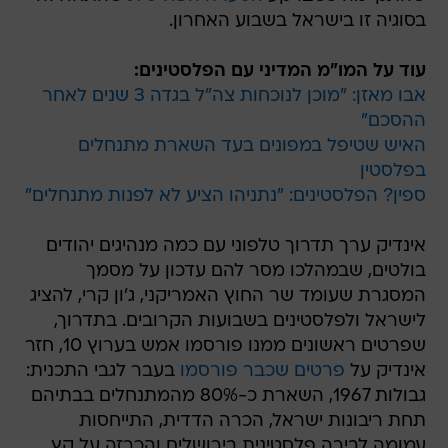
בסוגיה זו בישראל בשבוע האחרון.
עוד על המו"מ המדיני עם הפלסטינים:
אבו מאזן: "מוכן לנוכחות צה"ל בגדה 3 שנים לאחר
ההסכם"
האיש שטיפל במפונים בעד השארת מתנחלים
בפלסטין
ספין? הפלסטינים: "נתניהו הציע לא לפנות מתנחלים"
אינדיק ערך תדרוך טלפוני עם כמה מנהיגים יהודים
בולטים, שבמהלכו מסר להם עדכון על מסמך
המסגרת שעומד שר החוץ האמריקני, ג'ון קרי, להציג
לישראל ולפלסטינים בשבועות הקרובים. בתדרוך,
שפרטים ראשונים ממנו פורסמו אמש בערוץ 10, חזר
אינדיק על
פרטים שכבר פורסמו
בעבר לגבי התכנית:
גבולות 1967, השארת כ-80% מהמתנחלים בבתיהם
תחת ריבונות ישראל, הכרה הדדית, התייחסות
עמומה לבירה פלסטינית בירושלים והכרזה על קץ