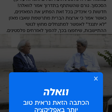
הסכסוך. גורם שהשתתף בתדרוך אמר לוואלה!
חדשות כי אינדיק בכל זאת הפתיע את המאזינים,
כאשר אמר כי ארצות הברית מתרשמת שאבו מאזן
"לא יתנגד" לאפשר למתנחלים מחוץ לגושי
ההתיישבות, שיחפצו בכך, להפוך לאזרחים פלסטינים.