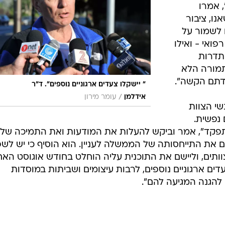
, אמרו
ו, ציבור
 לשמור על
פואי - ואילו
סתדרות
התמורה הלא
ודתם הקשה".
" יישקלו צעדים ארגוניים נוספים". ד"ר
/
אידלמן
עומר מירון
י הצוות
 נפשית.
פקד", אמר וביקש להעלות את המודעות ואת התמיכה של
 גם את התייחסותה של הממשלה לעניין. הוא הוסיף כי יש לש
ותים, וליישם את התוכנית עליה הוחלט בחודש אוגוסט האחר
עדים ארגוניים נוספים, לרבות עיצומים ושביתות במוסדות
 להגנה המגיעה להם".