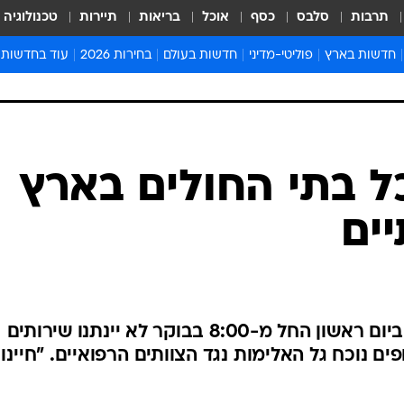
תרבות
סלבס
כסף
אוכל
בריאות
תיירות
טכנולוגיה
חדשות בארץ
פוליטי-מדיני
חדשות בעולם
בחירות 2026
עוד בחדשות
אירועים בארץ
פוליטיקה וממשל
המזרח התיכון
דעות ופרשנויו
חדשות פלילים ומשפט
יחסי חוץ
אירופה
סרי ושלזינגר
חינוך
אמריקה
פרויקטים מיוח
ישראלים בחו"ל
אסיה והפסיפיק
אסור לפספס
כל בתי החולים בארץ
בריאות
אפריקה
מדע וסביבה
ים
חברה ורווחה
הנחיות פיקוד 
ארכיון מדורים
זמני כניסת ש
לוח חופשות וח
ההסתדרות הרפואית הודיעה כי ביום ראשון החל מ-8:00 בבוקר לא יינתנו שירותים
לוח שנה
ם נוכח גל האלימות נגד הצוותים הרפואיים. "חיינו
חדשות יהדות
חדשות המשפ