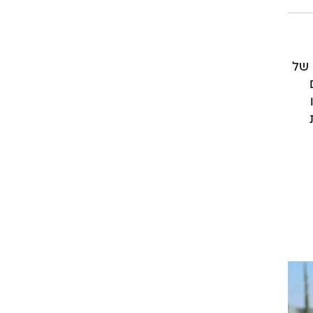
 של
ים