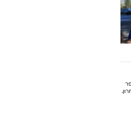
פר
ון.