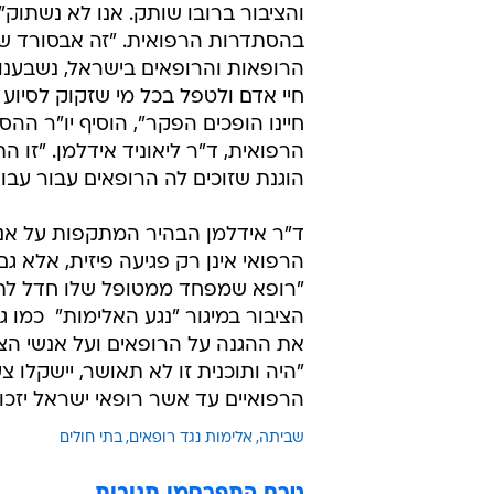
והציבור ברובו שותק. אנו לא נשתוק"
בהסתדרות הרפואית. "זה אבסורד שאנ
הרופאות והרופאים בישראל, נשבענו
חיי אדם ולטפל בכל מי שזקוק לסיוע ר
חיינו הופכים הפקר", הוסיף יו"ר הה
הרפואית, ד"ר ליאוניד אידלמן. "זו 
הוגנת שזוכים לה הרופאים עבור עב
ד"ר אידלמן הבהיר המתקפות על אנש
הרפואי אינן רק פגיעה פיזית, אלא גם
"רופא שמפחד ממטופל שלו חדל לת
הציבור במיגור "נגע האלימות"  כמו
את ההגנה על הרופאים ועל אנשי הצו
"היה ותוכנית זו לא תאושר, יישקלו צ
הרפואיים עד אשר רופאי ישראל יזכו
שביתה
אלימות נגד רופאים
בתי חולים