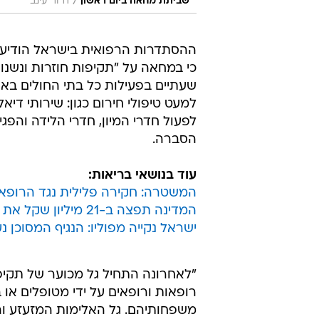
/
שביתת מחאה ביום ראשון
דרור עינב
ההסתדרות הרפואית בישראל הודיעה 
כי במחאה על "תקיפות חוזרות ונשנו
למעט טיפולי חירום כגון: שירותי דיאלי
לפעול חדרי המיון, חדרי הלידה והפג
הסברה.
עוד בנושאי בריאות:
המשטרה: חקירה פלילית נגד הרופאי
המדינה תפצה ב-21 מיליון שקל את "חיילי האנתרקס"
ישראל נקייה מפוליו: הנגיף המסוכן 
"לאחרונה התחיל גל מכוער של תקיפ
רופאות ורופאים על ידי מטופלים או ב
משפחותיהם. גל האלימות המזעזע ו