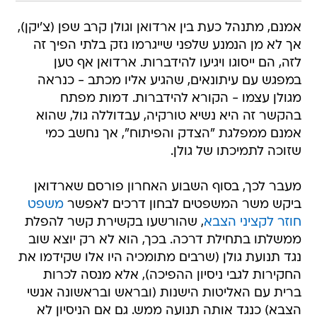
אמנם, מתנהל כעת בין ארדואן וגולן קרב שפן (צ'יקן),
אך לא מן הנמנע שלפני שייגרמו נזק בלתי הפיך זה
לזה, הם ייסוגו ויגיעו להידברות. ארדואן אף טען
במפגש עם עיתונאים, שהגיע אליו מכתב - כנראה
מגולן עצמו - הקורא להידברות. דמות מפתח
בהקשר זה היא נשיא טורקיה, עבדוללה גול, שהוא
אמנם ממפלגת "הצדק והפיתוח", אך נחשב כמי
שזוכה לתמיכתו של גולן.
מעבר לכך, בסוף השבוע האחרון פורסם שארדואן
ביקש משר המשפטים לבחון דרכים לאפשר
משפט
חוזר לקציני הצבא
, שהורשעו בקשירת קשר להפלת
ממשלתו בתחילת דרכה. בכך, הוא לא רק יוצא שוב
נגד תנועת גולן (שרבים מתומכיה היו אלו שקידמו את
החקירות לגבי ניסיון ההפיכה), אלא מנסה לכרות
ברית עם האליטות הישנות (ובראש ובראשונה אנשי
הצבא) כנגד אותה תנועה ממש. גם אם הניסיון לא