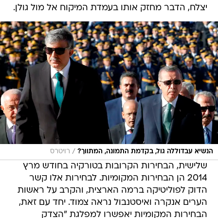
יצלח, הדבר מחזק אותו בעמדת המיקוח אל מול גולן.
/
הנשיא עבדוללה גול, בקדמת התמונה, המתווך?
רויטרס
שלישית, הבחירות הקרובות בטורקיה בחודש מרץ
2014 הן הבחירות המקומיות. לבחירות אלו קשר
הדוק לפוליטיקה ברמה הארצית, והקרב על ראשות
הערים אנקרה ואיסטנבול נראה צמוד. יחד עם זאת,
הבחירות המקומיות יאפשרו למפלגת "הצדק