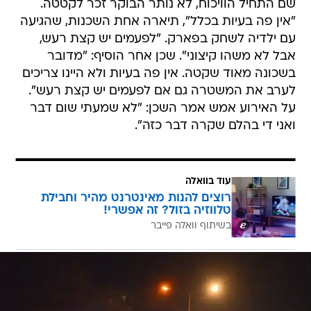
שם התחיל הוויכוח, לא נותר הבוקר זכר לקטטה.
"אין פה בעיות בכלל", תיארה אחת השכנות, שהגיעה
עם ילדיה לשחק בפארק. "לפעמים יש קצת רעש,
אבל לא משהו קיצוני". שכן אחר הוסיף: "מדובר
בשכונה מאוד שקטה. אין פה בעיות ולא היינו צריכים
לערב את המשטרה גם אם לפעמים יש קצת רעש".
על האירוע אמש אמר השכן: "לא שמעתי שום דבר
ואני די בהלם שקרה דבר כזה".
עוד בוואלה
רוצים להנות מאינטרנט מהיר וחבילת
טלווזיה בזול? זה אפשרי!
בשיתוף וואלה פייבר