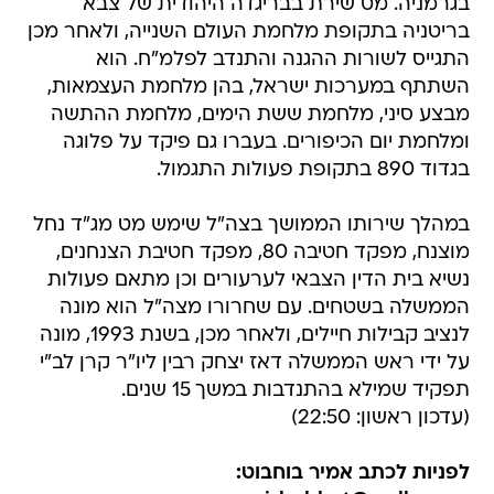
בגרמניה. מט שירת בבריגדה היהודית של צבא
בריטניה בתקופת מלחמת העולם השנייה, ולאחר מכן
התגייס לשורות ההגנה והתנדב לפלמ"ח. הוא
השתתף במערכות ישראל, בהן מלחמת העצמאות,
מבצע סיני, מלחמת ששת הימים, מלחמת ההתשה
ומלחמת יום הכיפורים. בעברו גם פיקד על פלוגה
בגדוד 890 בתקופת פעולות התגמול.
במהלך שירותו הממושך בצה"ל שימש מט מג"ד נחל
מוצנח, מפקד חטיבה 80, מפקד חטיבת הצנחנים,
נשיא בית הדין הצבאי לערעורים וכן מתאם פעולות
הממשלה בשטחים. עם שחרורו מצה"ל הוא מונה
לנציב קבילות חיילים, ולאחר מכן, בשנת 1993, מונה
על ידי ראש הממשלה דאז יצחק רבין ליו"ר קרן לב"י 
תפקיד שמילא בהתנדבות במשך 15 שנים.
(עדכון ראשון: 22:50)
לפניות לכתב אמיר בוחבוט: