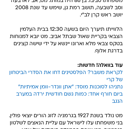
משפחתו סביבו. בן 86 היה במותו. מט, אב לארבעה
וסב לשבעה, תושב רמת גן, שימש עד שנת 2008
יושב ראש קרן לב"י.
הלווייתו תיערך היום בשעה 12:30 בבית העלמין
הצבאי בקריית שאול שבתל אביב. מט יובא למנוחות
בטקס צבאי מלא וארונו יינשא על ידי שישה קצינים
בדרגת אלוף.
עוד בוואלה! חדשות:
לקראת משבר? הפלסטינים דחו את הסדרי הביטחון
של קרי
נתניהו לסוכנות מוסד: "אתן וונדר-וומן אמיתיות"
ביום חורף אחד: כמות גשם חודשית ירדה במערב
הנגב
מט נולד בשנת 1927 בגרמניה לזוג הורים יוצאי פולין.
בני משפחתו עלו לישראל עם עליית הנאצים לשלטון