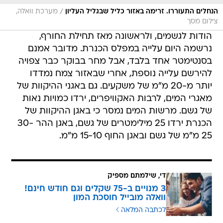
/
הנחלים התעוררו. זרימה באזור כליל שבגליל העליון
מערכת וואלה,
צילום מסך
הודות לגשמים, ולראשונה מאז תחילת החורף,
נרשמה היום עלייה במפלס הכנרת. מדובר אמנם
בסנטימטר אחד בלבד, אבל מחר בבוקר כבר צפויה
להירשם עלייה נוספת, אחרי שבאזור צמח נמדדו
יותר מ-20 מ"מ של משקעים. גם באגני ההיקוות של
מאגרי המים, לרבות האקוויפרים, ירדו כמויות נאות
של גשם. מרשות המים נמסר כי באגן ההיקוות של
הכנרת ירדו 25 מילימטרים של גשם, באגן ההר 30-
25 מ"מ של גשם ובאגן החוף 15-10 מ"מ.
די, שילמתם מספיק
3 מנויים ב-75 שקלים וגם חודש חינם!
וואלה מובייל חוסכת המון
לכתבה המלאה