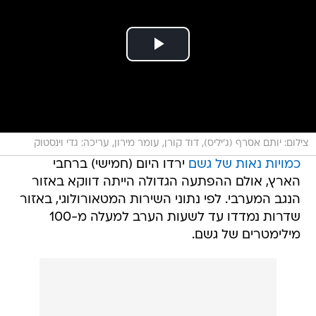
צילום: יותם אסרף (ג'יליס), דוד קורן, עומר מירון, עריכה: גדי וינסטוק
כמויות נאות של גשם
ירדו היום (חמישי) ברחבי
הארץ, אולם ההפתעה הגדולה הייתה דווקא באזור
הנגב המערבי. לפי נתוני השירות המטאורולוגי, באזור
שדרות נמדדו עד לשעות הערב למעלה מ-100
מילימטרים של גשם.