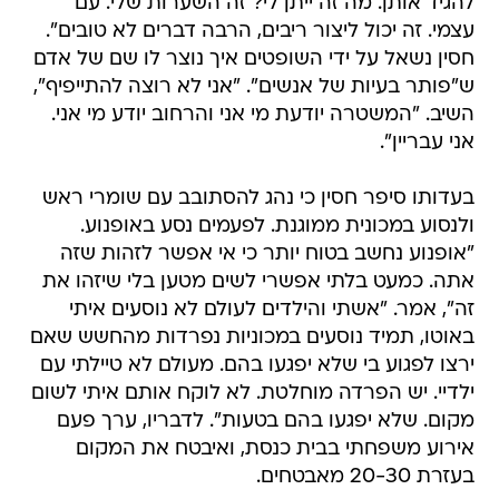
להגיד אותן. מה זה ייתן לי? זה השערות שלי. עם
עצמי. זה יכול ליצור ריבים, הרבה דברים לא טובים".
חסין נשאל על ידי השופטים איך נוצר לו שם של אדם
ש"פותר בעיות של אנשים". "אני לא רוצה להתייפיף",
השיב. "המשטרה יודעת מי אני והרחוב יודע מי אני.
אני עבריין".
בעדותו סיפר חסין כי נהג להסתובב עם שומרי ראש
ולנסוע במכונית ממוגנת. לפעמים נסע באופנוע.
"אופנוע נחשב בטוח יותר כי אי אפשר לזהות שזה
אתה. כמעט בלתי אפשרי לשים מטען בלי שיזהו את
זה", אמר. "אשתי והילדים לעולם לא נוסעים איתי
באוטו, תמיד נוסעים במכוניות נפרדות מהחשש שאם
ירצו לפגוע בי שלא יפגעו בהם. מעולם לא טיילתי עם
ילדיי. יש הפרדה מוחלטת. לא לוקח אותם איתי לשום
מקום. שלא יפגעו בהם בטעות". לדבריו, ערך פעם
אירוע משפחתי בבית כנסת, ואיבטח את המקום
בעזרת 20-30 מאבטחים.