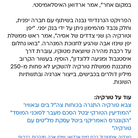
במקום אחר", אמר ארדואן האיסלאמיסטי.
הפרויקט הגרנדיוזי נבנה בשיתוף עם חברה יפנית,
וחלק נכבד מהמימון ניתן על ידי בנק יפני. "יפן
וטורקיה הן שני צדדים של אסיה", אמר ראש ממשלת
יפן שינזו אבה שהגיע לחנוכת המנהרה. "בואו נחלום
על רכבת מהירה שיוצאת מטוקיו, עוברת דרך
איסטנבול ומגיעה ללונדון", הוסיף. בעשור הקרוב
מתכננת ממשלת טורקיה להשקיע לא פחות מ-250
מיליון דולרים בכבישים, בייצור אנרגיה ובתשתיות
השונות.
עוד על טורקיה:
צבא טורקיה התגרה בכוחות צה"ל בים ובאוויר
"המודיעין הטורקי יבטל הסכם מעבר לסוכני המוסד"
"הקונגרס האמריקני ביטל עסקת מל"טים עם
טורקיה"
טורקיה
איסטנבול
רג'פ טייפ ארדואן
שינזו אבה
מנהרות
רכבות