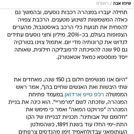
/
שינזו אבה
רויטרס
תחילה יעברו במנהרה רכבות נוסעים, ובהמשך גם
כאלה המשמשות לשינוע מטענים. הרכבת צפויה
להפחית את תנועת כלי הרכב באיסטנבול, מהערים
הצפופות בעולם, בכ-20%. מיליון וחצי נוסעים עתידים
לגדוש את קרונותיה מדי יום. אתמול צוינו בטורקיה
גם 90 שנה להפיכתה לרפובליקה חילונית, שאותה
ייסד מוסטפא כמאל אטאטורק.
"היום אנו מגשימים חלום בן 150 שנה, מאחדים את
שתי היבשות ואת האנשים שחיים בהן", אמר ראש
הממשלה
רג'פ טייפ ארדואן
במעמד פתיחת
המנהרה, שזכתה לשם "מרמריי". הוא כינה את בניית
המנהרה "פרויקט המאה" ואמר כי מימש את
"חלומם של אבותינו". תכניות לבנייתו של הקו
התת-ימי החלו עוד בשנת 1891, כשהסולטן
העותומאני עבדולחאמיד זימן מהנדסים צרפתים