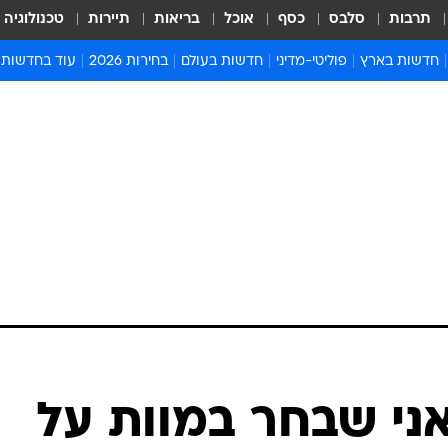
תרבות
סלבס
כסף
אוכל
בריאות
תיירות
טכנולוגיה
חדשות בארץ
פוליטי-מדיני
חדשות בעולם
בחירות 2026
עוד בחדשות
אירועים בארץ
פוליטיקה וממשל
המזרח התיכון
דעות ופרשנויו
חדשות פלילים ומשפט
יחסי חוץ
אירופה
סרי ושלזינגר
חינוך
אמריקה
פרויקטים מיוח
ישראלים בחו"ל
אסיה והפסיפיק
אסור לפספס
בריאות
אפריקה
מדע וסביבה
חברה ורווחה
הנחיות פיקוד 
ארכיון מדורים
זמני כניסת ש
לוח חופשות וח
לוח שנה
חדשות יהדות
אני שבחר במוות על
חדשות המשפ