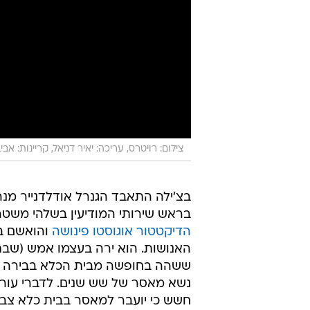
צילום: רויטרס, עריכה: יאיר דניאל, קריינות: אב
בצ'ילה התאבד הגנרל אודלדנייר מנ
בראש שירותי המודיעין בשלהי משטר
הדיקטטור אוגוסטו פינושה
והואשם ב
האנושות. הוא ירה בעצמו אמש (שב
ששהה בחופשה מבית הכלא בבירה סנ
נשא מאסר של שש שנים. לדברי עורך-
חשש כי יועבר למאסר בבית כלא צבא