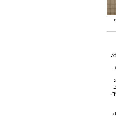
י,
.
.
".
ה