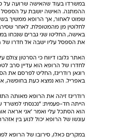
במשרדו בעוד שהאישה שרועה על ס
ההמתנה. האישה יושבת על הספסל
שמוט לאחור, אך הרופא ממשיך בשל
לחלוטין מן מהמטופלת. לאחר שסירב
באישה, החליטו שני גברים שנכחו במ
את הספסל עליו ישבה אל חדרו של ה
האתר גלובו דיווח כי הסרטון צולם ע
לחדרו של הרופא הוא עדיין סרב לט
רוגאן רודריגז, החליט לפרסם את הס
באפריל. הוא נמצא כעת בחופשה, אך 
רודריגז זיהה את הרופא מאותה התק
הייתה חד-פעמית: "נכנסתי למשרד ש
הוא הסתכל עלי ואמר 'אני אראה אות
עונשו של הרופא יכול לנוע בין אזהרה
במקרים כאלו, סירובו של הרופא לפג