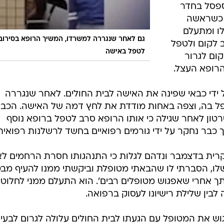
פסל בחדר
 כשראשה
ו ומתעלם
גם לאחר שנגררה למשרדו, המשיך הרופא בסירובו
 לקום ולטפל
לטפל באישה
קום לגרור
רופא העצל.
ל ידי כבאי שפינה את האישה לבית החולים. לאחר שנגררה
פל בה, וצפה באחות מודדת את לחץ דמה של האישה. הכבא
רטון לאחר שגילה כי אותו הרופא סרב לטפל ברופא נוסף
כבר נחקר על ידי גורמים רפואיים בחשד לרשלנות רפואית
רית בדצמבר ונדהם לגלות כי התנהגותו חסרת הרחמים לא
לו, הסברתי לו שהבאתי מטופלת וביקשתי ממנו להעיף מבט
ך אחרי שאפגוש מטופלים רבים'. הוא התעלם ממני לחלוטין
 לבין שלילת רישיונו לעסוק ברפואה.
וש את המטופל עם הגעתו לבית החולים עלולה לגרום לבעי