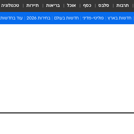
תרבות
סלבס
כסף
אוכל
בריאות
תיירות
טכנולוגיה
חדשות בארץ
פוליטי-מדיני
חדשות בעולם
בחירות 2026
עוד בחדשות
אירועים בארץ
פוליטיקה וממשל
המזרח התיכון
דעות ופרשנויו
חדשות פלילים ומשפט
יחסי חוץ
אירופה
סרי ושלזינגר
חינוך
אמריקה
פרויקטים מיוח
ישראלים בחו"ל
אסיה והפסיפיק
אסור לפספס
בריאות
אפריקה
מדע וסביבה
חברה ורווחה
הנחיות פיקוד 
ארכיון מדורים
זמני כניסת ש
לוח חופשות וח
לוח שנה
חדשות יהדות
חדשות המשפ