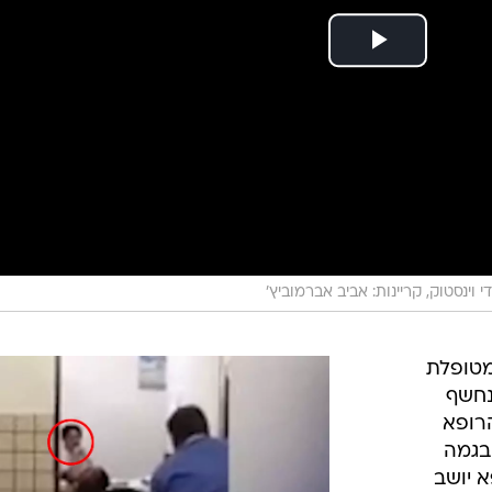
 וינסטוק, קריינות: אביב אברמוביץ'
מטופלת
נחשף
רופא
בגמה
ה הרופא יושב