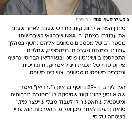
/
ביקש להיחשף. סנודן
רויטרס
סונדן המריא להונג קונג בחודש שעבר לאחר שעזב
את עבודתו במתקן ה-NSA שבהוואי כשברשותו
מספר רב של מסמכים מסווגים אליהם נחשף במהלך
עבודתו כמנתח מערכות. במסמכים, שחלקם
התפרסמו בוושינגטון פוסט ובגארדיאן הבריטי, נחשף
פירוט סודי של תכנית ריגול אמריקנית ובריטית
ומזכרים משפטיים מסווגים וצווי בית משפט.
המדליף בן ה-29 נחשף בראיון ל"גרדיאן" ואמר
שהוא נסע להונג קונג שסיפקה לו "מסגרת תרבותית
ומשפטית שתאפשר לו לעבוד מבלי שייעצר מיד."
סנאודן נעלם לאחר מכן ועל פי ההערכות הוא עדיין
בשטחה של סין.