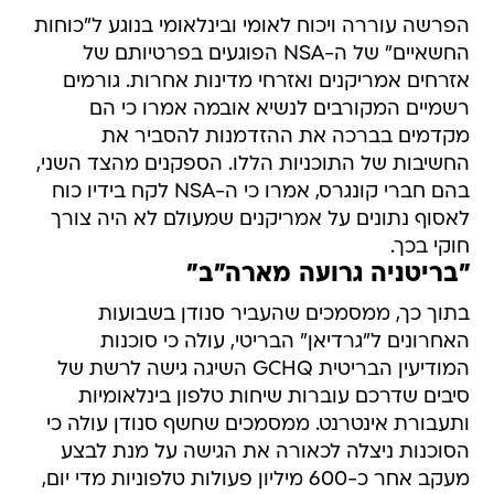
הפרשה עוררה ויכוח לאומי ובינלאומי בנוגע ל"כוחות
החשאיים" של ה-NSA הפוגעים בפרטיותם של
אזרחים אמריקנים ואזרחי מדינות אחרות. גורמים
רשמיים המקורבים לנשיא אובמה אמרו כי הם
מקדמים בברכה את ההזדמנות להסביר את
החשיבות של התוכניות הללו. הספקנים מהצד השני,
בהם חברי קונגרס, אמרו כי ה-NSA לקח בידיו כוח
לאסוף נתונים על אמריקנים שמעולם לא היה צורך
חוקי בכך.
"בריטניה גרועה מארה"ב"
בתוך כך, ממסמכים שהעביר סנודן בשבועות
האחרונים ל"גרדיאן" הבריטי, עולה כי סוכנות
המודיעין הבריטית GCHQ השיגה גישה לרשת של
סיבים שדרכם עוברות שיחות טלפון בינלאומיות
ותעבורת אינטרנט. ממסמכים שחשף סנודן עולה כי
הסוכנות ניצלה לכאורה את הגישה על מנת לבצע
מעקב אחר כ-600 מיליון פעולות טלפוניות מדי יום,