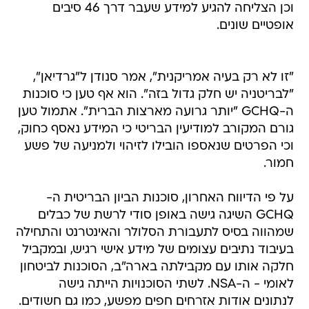
וכן הצליחה להגיע למידע שעבר דרך 46 סיבים
אופטיים שונים.
"זו לא רק בעיה אמריקנית", אמר סנודן ל"גרדיאן",
"לבריטניה יש חלק גדול בזה". הוא אף טען כי סוכנות
ה-GCHQ "יותר גרועה מארצות הברית". אתמול טען
גורם המקורב למודיעין הבריטי כי המידע נאסף כחוק,
וכי הפרטים שנאספו הובילו לזיהוי ולמניעה של פשע
חמור.
על פי הדיווח האחרון, סוכנות הביון הבריטית ה-
GCHQ השיגה גישה באופן סודי לרשת של כבלים
שמהווה בסיס לתעבורת הסלולר והאינטרנט והתחילה
בעיבוד נתיבים עצומים של מידע אישי רגיש, ובמקביל
חלקה אותו עם מקבילתה בארה"ב, הסוכנות לביטחון
לאומי - ה-NSA. לשתי הסוכנויות הייתה גישה
לנתונים אודות אזרחים חפים מפשע, כמו גם חשודים.