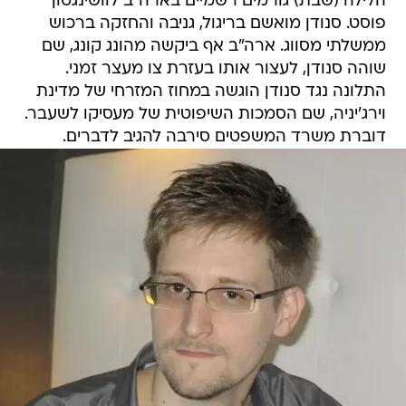
הלילה (שבת) גורמים רשמיים בארה"ב לוושינגטון
פוסט. סנודן מואשם בריגול, גניבה והחזקה ברכוש
ממשלתי מסווג. ארה"ב אף ביקשה מהונג קונג, שם
שוהה סנודן, לעצור אותו בעזרת צו מעצר זמני.
התלונה נגד סנודן הוגשה במחוז המזרחי של מדינת
וירג'יניה, שם הסמכות השיפוטית של מעסיקו לשעבר.
דוברת משרד המשפטים סירבה להגיב לדברים.