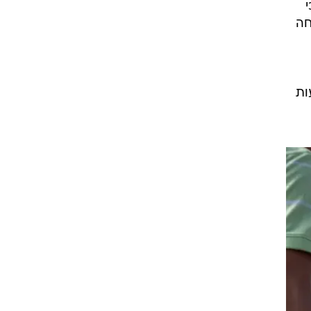
חה
ות