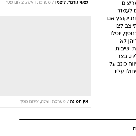
/
מאף גורם". ליצמן
מערכת וואלה, צילום מסך
יצים
 לעמוד
ות יקוצץ אם
ייצב לצו
וסף, יוטלו
יהן לא
ת ישיבות
ית. בצד
וח כוזב על
ולו עליו
/
אין תמונה
מערכת וואלה, צילום מסך
ה