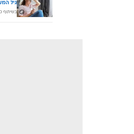
גיל המע
בשיתוף כ