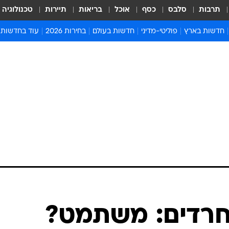
תרבות
סלבס
כסף
אוכל
בריאות
תיירות
טכנולוגיה
חדשות בארץ
פוליטי-מדיני
חדשות בעולם
בחירות 2026
עוד בחדשות
אירועים בארץ
פוליטיקה וממשל
המזרח התיכון
דעות ופרשנויו
חדשות פלילים ומשפט
יחסי חוץ
אירופה
סרי ושלזינגר
חינוך
אמריקה
פרויקטים מיוח
ישראלים בחו"ל
אסיה והפסיפיק
אסור לפספס
בריאות
אפריקה
מדע וסביבה
חברה ורווחה
הנחיות פיקוד 
ארכיון מדורים
זמני כניסת ש
לוח חופשות וח
לוח שנה
חדשות יהדות
החרדים: משתמט?
חדשות המשפ