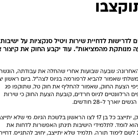
תוקצבו
המייל האדום
ם לדרישות לדחיית שירות ויטיל סנקציות על ישיבות
עה מנותקת מהמציאות". עוד יקבע החוק את קיצור 
ת האחרונה: שבעה שבועות אחרי שהחלה את עבודתה, הוגשה
משלתי שאמור להביא לרפורמה בגיוס לצה"ל. ביום ראשון יצ
י הצעת החוק, שאמור להחליף את חוק טל, שתוקפו פג
ם הרלוונטיים לגיוס חרדים, קובעת הצעת החוק כי שירות
בנוגע לגיוס חרדים, על פי הצעת החוק, יתייצב כל בן 17 לצו הראשון בלשכת הגיוס. מי שלא יתיי
הוא לומד. לתלמידי הישיבות תינתן האפשרות לדחות את
שירותם הצבאי אחת לשנה עד גיל 21 לשם לימוד תורה. תלמיד שלא יתייצב, יחויב להתגייס. דחיית